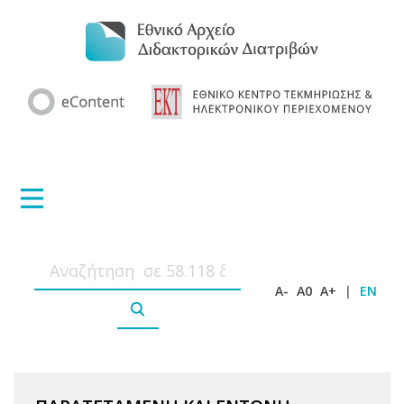
A-
A0
A+
|
EN