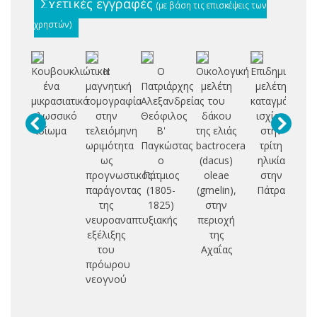
Σχετικές εγγραφές
(με βάση τις επισκέψεις των
χρηστών)
Κουβουκλιώτικα:
Η
Ο
Οικολογική
Επιδημιολογι
ένα
μαγνητική
Πατριάρχης
μελέτη
μελέτη
Σ
μικρασιατικό
τομογραφία
Αλεξανδρείας
του
καταγμάτων
Δ
γλωσσικό
στην
Θεόφιλος
δάκου
ισχίου
ιδίωμα
τελειόμηνη
Β'
της ελιάς
στην
Π
ωριμότητα
Παγκώστας
bactrocera
τρίτη
Ο
ως
ο
(dacus)
ηλικία
Ι
προγνωστικός
Πάτμιος
oleae
στην
παράγοντας
(1805-
(gmelin),
Πάτρα
Ε
της
1825)
στην
Π
νευροαναπτυξιακής
περιοχή
Θ
εξέλιξης
της
Κ
του
Αχαΐας
πρόωρου
νεογνού