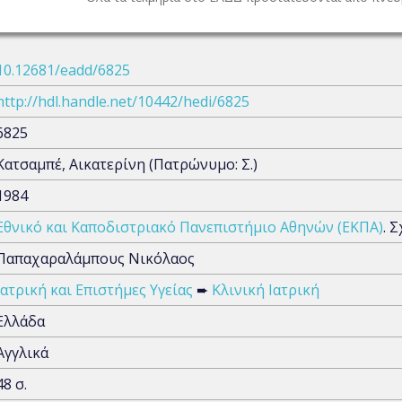
10.12681/eadd/6825
http://hdl.handle.net/10442/hedi/6825
6825
Κατσαμπέ, Αικατερίνη (Πατρώνυμο: Σ.)
1984
Εθνικό και Καποδιστριακό Πανεπιστήμιο Αθηνών (ΕΚΠΑ)
. 
Παπαχαραλάμπους Νικόλαος
Ιατρική και Επιστήμες Υγείας
➨
Κλινική Ιατρική
Ελλάδα
Αγγλικά
48 σ.