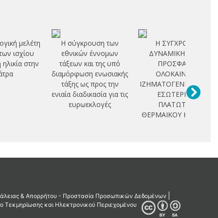
ογική μελέτη
Η σύγκρουση των
Η ΣΥΓΧΡΟΝΗ
των ισχίου
εθνικών έννομων
ΔΥΝΑΜΙΚΗ ΚΑΙ Η
η ηλικία στην
τάξεων και της υπό
ΠΡΟΣΦΑΤΗ
άτρα
διαμόρφωση ενωσιακής
ΟΛΟΚΑΙΝΙΚΗ
τάξης ως προς την
ΙΖΗΜΑΤΟΓΕΝΕΣΗ ΣΤΟ
ενιαία διαδικασία για τις
ΕΣΩΤΕΡΙΚΟ
ευρωεκλογές
ΠΛΑΤΩΤΟΥ
ΘΕΡΜΑΙΚΟΥ ΚΟΛΠΟΥ