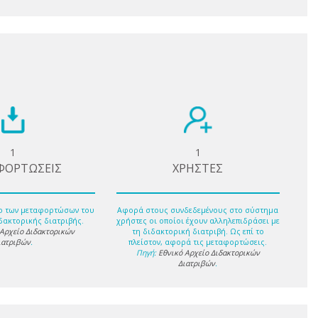
1
1
ΦΟΡΤΩΣΕΙΣ
ΧΡΗΣΤΕΣ
ο των μεταφορτώσων του
Αφορά στους συνδεδεμένους στο σύστημα
δακτορικής διατριβής.
χρήστες οι οποίοι έχουν αλληλεπιδράσει με
 Αρχείο Διδακτορικών
τη διδακτορική διατριβή. Ως επί το
ιατριβών
.
πλείστον, αφορά τις μεταφορτώσεις.
Πηγή:
Εθνικό Αρχείο Διδακτορικών
Διατριβών
.