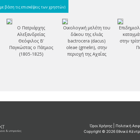
(με βάση τις επισκέψεις των χρηστών)
Ο Πατριάρχης
Οικολογική μελέτη του
Επιδημιολ
Αλεξανδρείας
δάκου της ελιάς
καταγμά
Θεόφιλος Β'
bactrocera (dacus)
στην τρίτ
Παγκώστας ο Πάτμιος
oleae (gmelin), στην
Π
(1805-1825)
περιοχή της Αχαΐας