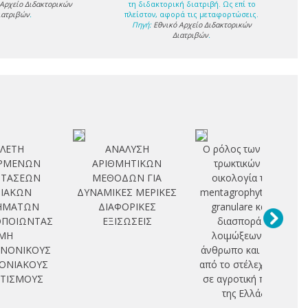
 Αρχείο Διδακτορικών
τη διδακτορική διατριβή. Ως επί το
ιατριβών
.
πλείστον, αφορά τις μεταφορτώσεις.
Πηγή:
Εθνικό Αρχείο Διδακτορικών
Διατριβών
.
ΛΕΤΗ
ΑΝΑΛΥΣΗ
Ο ρόλος των άγριων
ΕΡΜΕΝΩΝ
ΑΡΙΘΜΗΤΙΚΩΝ
τρωκτικών στην
ΣΤΑΣΕΩΝ
ΜΕΘΟΔΩΝ ΓΙΑ
οικολογία του T.
ΙΑΚΩΝ
ΔΥΝΑΜΙΚΕΣ ΜΕΡΙΚΕΣ
mentagrophytes ποικ.
ΗΜΑΤΩΝ
ΔΙΑΦΟΡΙΚΕΣ
granulare και στη
ΟΠΟΙΩΝΤΑΣ
ΕΞΙΣΩΣΕΙΣ
διασπορά των
ΜΗ
λοιμώξεων στον
ΝΟΝΙΚΟΥΣ
άνθρωπο και στα ζώα
ΟΝΙΑΚΟΥΣ
από το στέλεχος αυτό
ΤΙΣΜΟΥΣ
σε αγροτική περιοχή
της Ελλάδας