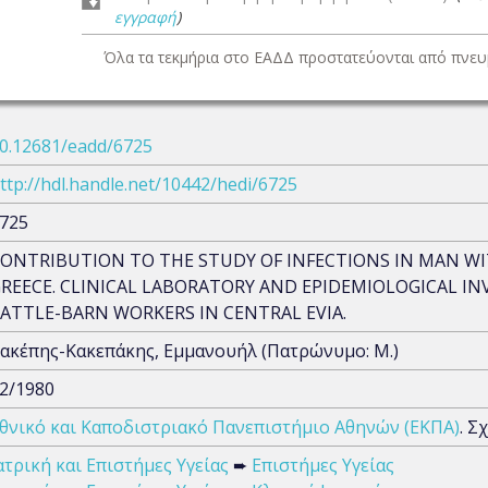
εγγραφή
)
Όλα τα τεκμήρια στο ΕΑΔΔ προστατεύονται από πνευμ
0.12681/eadd/6725
ttp://hdl.handle.net/10442/hedi/6725
725
ONTRIBUTION TO THE STUDY OF INFECTIONS IN MAN WI
REECE. CLINICAL LABORATORY AND EPIDEMIOLOGICAL I
ATTLE-BARN WORKERS IN CENTRAL EVIA.
ακέπης-Κακεπάκης, Εμμανουήλ (Πατρώνυμο: Μ.)
2/1980
θνικό και Καποδιστριακό Πανεπιστήμιο Αθηνών (ΕΚΠΑ)
. Σ
ατρική και Επιστήμες Υγείας
➨
Επιστήμες Υγείας