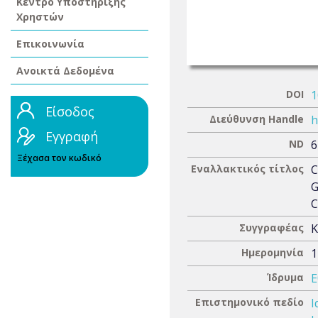
Κέντρο Υποστήριξης
Χρηστών
Επικοινωνία
Ανοικτά Δεδομένα
DOI
1
Είσοδος
Διεύθυνση Handle
h
Εγγραφή
ND
6
Ξέχασα τον κωδικό
Εναλλακτικός τίτλος
C
G
C
Συγγραφέας
Κ
Ημερομηνία
1
Ίδρυμα
Ε
Επιστημονικό πεδίο
Ι