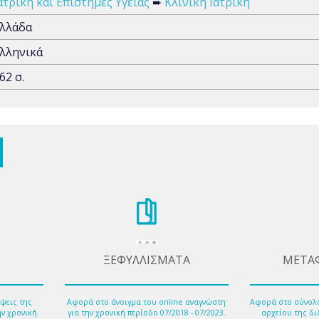
ατρική και Επιστήμες Υγείας
➨
Κλινική Ιατρική
λλάδα
λληνικά
62 σ.
ΞΕΦΥΛΛΙΣΜΑΤΑ
ΜΕΤΑ
ψεις της
Αφορά στο άνοιγμα του online αναγνώστη
Αφορά στο σύνολ
ην χρονική
για την χρονική περίοδο 07/2018 - 07/2023.
αρχείου της δι