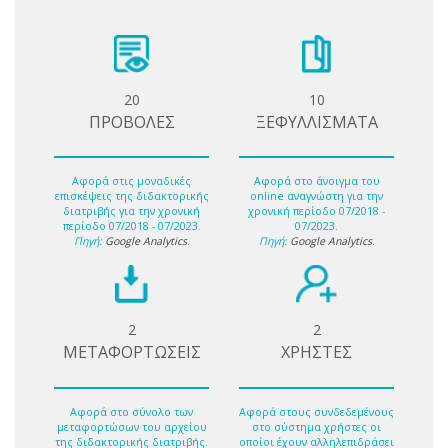
20
10
ΠΡΟΒΟΛΕΣ
ΞΕΦΥΛΛΙΣΜΑΤΑ
Αφορά στις μοναδικές
Αφορά στο άνοιγμα του
επισκέψεις της διδακτορικής
online αναγνώστη για την
διατριβής για την χρονική
χρονική περίοδο 07/2018 -
περίοδο 07/2018 - 07/2023.
07/2023.
Πηγή:
Google Analytics
.
Πηγή:
Google Analytics
.
2
2
ΜΕΤΑΦΟΡΤΩΣΕΙΣ
ΧΡΗΣΤΕΣ
Αφορά στο σύνολο των
Αφορά στους συνδεδεμένους
μεταφορτώσων του αρχείου
στο σύστημα χρήστες οι
της διδακτορικής διατριβής.
οποίοι έχουν αλληλεπιδράσει