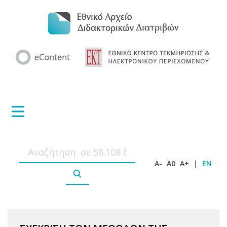
A-
A0
A+
|
EN