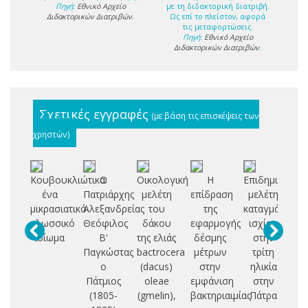
Πηγή:
Εθνικό Αρχείο
με τη διδακτορική διατριβή.
Διδακτορικών Διατριβών
.
Ως επί το πλείστον, αφορά
τις μεταφορτώσεις.
Πηγή:
Εθνικό Αρχείο
Διδακτορικών Διατριβών
.
Σχετικές εγγραφές
(με βάση τις επισκέψεις των
χρηστών)
Κουβουκλιώτικα:
Ο
Οικολογική
Η
Επιδημιολογι
Λο
ένα
Πατριάρχης
μελέτη
επίδραση
μελέτη
μικρασιατικό
Αλεξανδρείας
του
της
καταγμάτων
ασ
γλωσσικό
Θεόφιλος
δάκου
εφαρμογής
ισχίου
ιδίωμα
Β'
της ελιάς
δέσμης
στην
Μ
Παγκώστας
bactrocera
μέτρων
τρίτη
Εν
ο
(dacus)
στην
ηλικία
Θε
Πάτμιος
oleae
εμφάνιση
στην
(
(1805-
(gmelin),
βακτηριαιμίας
Πάτρα
συ