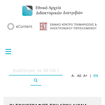
A-
A0
A+
|
EN