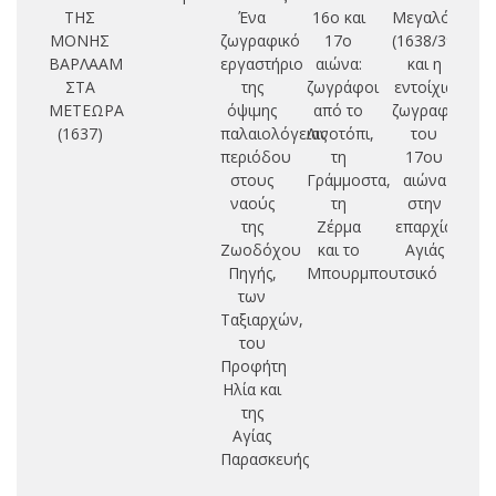
ΤΗΣ
Ένα
16ο και
Μεγαλόβρυσ
π
ΜΟΝΗΣ
ζωγραφικό
17ο
(1638/39)
ΒΑΡΛΑΑΜ
εργαστήριο
αιώνα:
και η
Ζ
ΣΤΑ
της
ζωγράφοι
εντοίχια
Ιω
ΜΕΤΕΩΡΑ
όψιμης
από το
ζωγραφική
(1637)
παλαιολόγειας
Λινοτόπι,
του
περιόδου
τη
17ου
στους
Γράμμοστα,
αιώνα
ναούς
τη
στην
της
Ζέρμα
επαρχία
Ζωοδόχου
και το
Αγιάς
Πηγής,
Μπουρμπουτσικό
των
Ταξιαρχών,
του
Προφήτη
Ηλία και
της
Αγίας
Παρασκευής