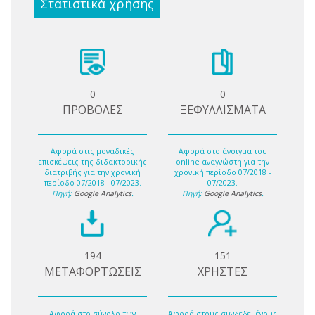
Στατιστικά χρήσης
0
0
ΠΡΟΒΟΛΕΣ
ΞΕΦΥΛΛΙΣΜΑΤΑ
Αφορά στις μοναδικές
Αφορά στο άνοιγμα του
επισκέψεις της διδακτορικής
online αναγνώστη για την
διατριβής για την χρονική
χρονική περίοδο 07/2018 -
περίοδο 07/2018 - 07/2023.
07/2023.
Πηγή:
Google Analytics
.
Πηγή:
Google Analytics
.
194
151
ΜΕΤΑΦΟΡΤΩΣΕΙΣ
ΧΡΗΣΤΕΣ
Αφορά στο σύνολο των
Αφορά στους συνδεδεμένους