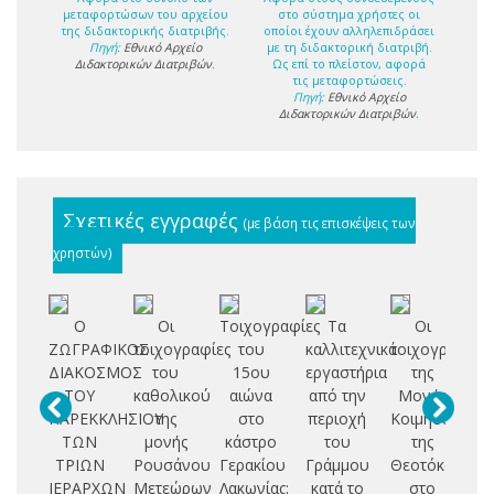
μεταφορτώσων του αρχείου
στο σύστημα χρήστες οι
της διδακτορικής διατριβής.
οποίοι έχουν αλληλεπιδράσει
Πηγή:
Εθνικό Αρχείο
με τη διδακτορική διατριβή.
Διδακτορικών Διατριβών
.
Ως επί το πλείστον, αφορά
τις μεταφορτώσεις.
Πηγή:
Εθνικό Αρχείο
Διδακτορικών Διατριβών
.
Σχετικές εγγραφές
(με βάση τις επισκέψεις των
χρηστών)
Ο
Οι
Τοιχογραφίες
Τα
Οι
Η
ΖΩΓΡΑΦΙΚΟΣ
τοιχογραφίες
του
καλλιτεχνικά
τοιχογραφίες
π
ΔΙΑΚΟΣΜΟΣ
του
15ου
εργαστήρια
της
ΤΟΥ
καθολικού
αιώνα
από την
Μονής
ζω
ΠΑΡΕΚΚΛΗΣΙΟΥ
της
στο
περιοχή
Κοιμήσεως
ΤΩΝ
μονής
κάστρο
του
της
ΤΡΙΩΝ
Ρουσάνου
Γερακίου
Γράμμου
Θεοτόκου
ΙΕΡΑΡΧΩΝ
Μετεώρων
Λακωνίας:
κατά το
στο