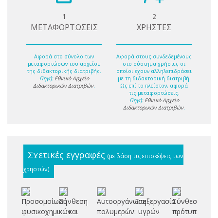
1
2
ΜΕΤΑΦΟΡΤΩΣΕΙΣ
ΧΡΗΣΤΕΣ
Αφορά στο σύνολο των
Αφορά στους συνδεδεμένους
μεταφορτώσων του αρχείου
στο σύστημα χρήστες οι
της διδακτορικής διατριβής.
οποίοι έχουν αλληλεπιδράσει
Πηγή:
Εθνικό Αρχείο
με τη διδακτορική διατριβή.
Διδακτορικών Διατριβών
.
Ως επί το πλείστον, αφορά
τις μεταφορτώσεις.
Πηγή:
Εθνικό Αρχείο
Διδακτορικών Διατριβών
.
Σχετικές εγγραφές
(με βάση τις επισκέψεις των
χρηστών)
Προσομοίωση
Σύνθεση
Αυτοοργάνωση
Επεξεργασία
Σύνθεση
Π
φυσικοχημικών
και
πολυμερών:
υγρών
πρότυπων
αν