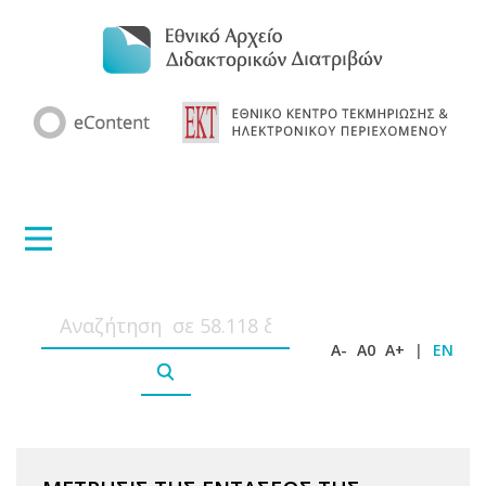
A-
A0
A+
|
EN