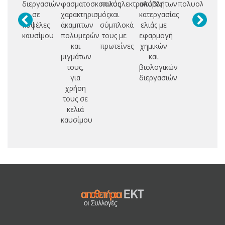
διεργασιών
φασματοσκοπικός
πολυηλεκτρολύτες
αποβλήτων
πολυολεφινώ
πε
σε
χαρακτηρισμός
και
κατεργασίας
εν
κυψέλες
άκαμπτων
σύμπλοκά
ελιάς με
ο
καυσίμου
πολυμερών
τους με
εφαρμογή
και
πρωτεΐνες
χημικών
μιγμάτων
και
τους,
βιολογικών
π
για
διεργασιών
χρήση
ετ
τους σε
κα
κελιά
καυσίμου