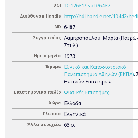
DOI
10.12681/eadd/6487
Διεύθυνση Handle
http://hdl.handle.net/10442/hed
ND
6487
Συγγραφέας
Λαμπροπούλου, Μαρία (Πατρώ
Στυλ.)
Ημερομηνία
1973
Ίδρυμα
Εθνικό και Καποδιστριακό
Πανεπιστήμιο Αθηνών (ΕΚΠΑ)
.
Θετικών Επιστημών
Επιστημονικό πεδίο
Φυσικές Επιστήμες
Χώρα
Ελλάδα
Γλώσσα
Ελληνικά
Άλλα στοιχεία
63 σ.