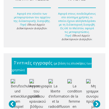
Αφορά στο σύνολο των
Αφορά στους συνδεδεμένους
μεταφορτώσων του αρχείου
στο σύστημα χρήστες οι
της διδακτορικής διατριβής.
οποίοι έχουν αλληλεπιδράσει
Πηγή:
Εθνικό Αρχείο
με τη διδακτορική διατριβή.
Διδακτορικών Διατριβών
.
Ως επί το πλείστον, αφορά
τις μεταφορτώσεις.
Πηγή:
Εθνικό Αρχείο
Διδακτορικών Διατριβών
.
Σχετικές εγγραφές
(με βάση τις επισκέψεις των
χρηστών)
Berufsschulwesen
Αγγειογραφία
La
La
Μη
Σ
und
του
liberte
condition
γραμμικά
ε
entwicklungspolitik
οπίσθιου
d'information
de la
συνοριακά
αξ
am
κρανιακού
et la
femme
προβλήματα
beispiel
βόθρου
radiodiffusion
en
με
η