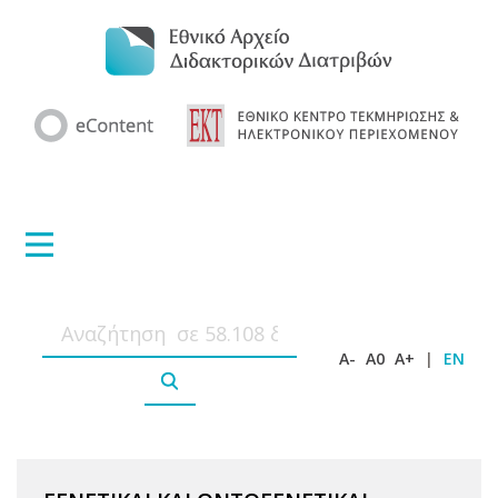
A-
A0
A+
|
EN