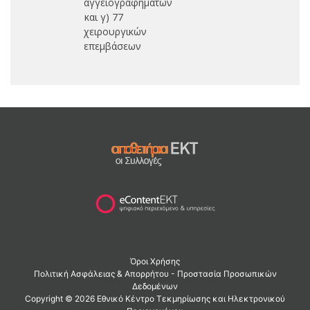
αγγειογραφημάτων
και γ) 77
χειρουργικών
επεμβάσεων