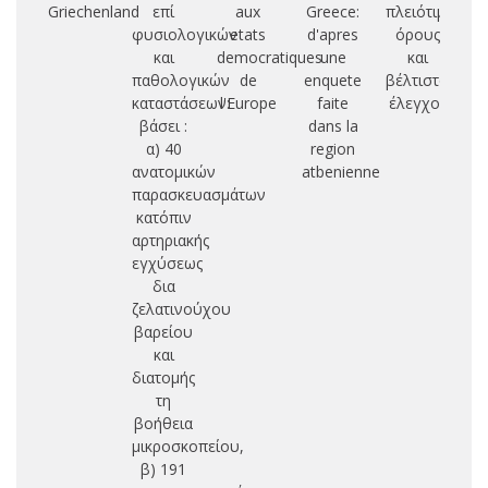
Griechenland
επί
aux
Greece:
πλειότιμους
φυσιολογικών
etats
d'apres
όρους
δι
και
democratiques
une
και
παθολογικών
de
enquete
βέλτιστος
τυ
καταστάσεων:
l'Europe
faite
έλεγχος
υ
βάσει :
dans la
α) 40
region
ανατομικών
atbenienne
παρασκευασμάτων
κατόπιν
αρτηριακής
εγχύσεως
δια
ζελατινούχου
βαρείου
και
διατομής
τη
βοήθεια
μικροσκοπείου,
β) 191