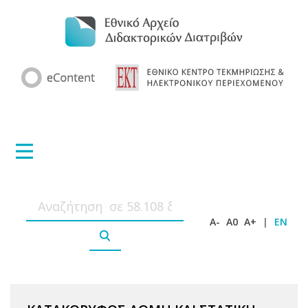
A-
A0
A+
|
EN