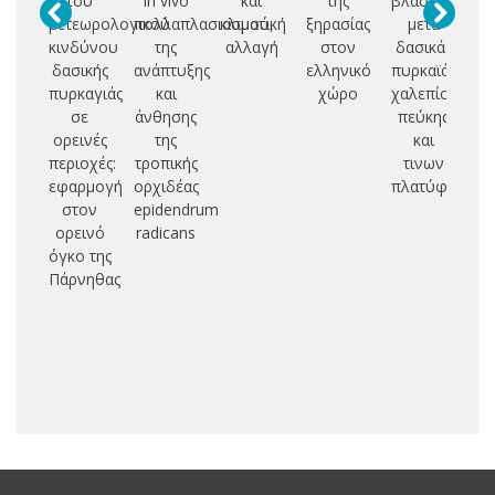
του
in vivo
και
της
βλαστήσεως
σ
μετεωρολογικού
πολλαπλασιασμού,
κλιματική
ξηρασίας
μετά
Μ
κινδύνου
της
αλλαγή
στον
δασικάς
δασικής
ανάπτυξης
ελληνικό
πυρκαϊάς
πυρκαγιάς
και
χώρο
χαλεπίου
σε
άνθησης
πεύκης
ορεινές
της
και
φ
περιοχές:
τροπικής
τινων
εφαρμογή
ορχιδέας
πλατύφυλλω
δι
στον
epidendrum
ορεινό
radicans
μ
όγκο της
Πάρνηθας
δε
Δη