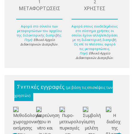
1
2
ΜΕΤΑΦΟΡΤΩΣΕΙΣ
ΧΡΗΣΤΕΣ
Αφορά στο σύνολο των
Αφορά στους συνδεδεμένους
μεταφορτώσων του αρχείου
στο σύστημα χρήστες οι
της διδακτορικής διατριβής.
οποίοι έχουν αλληλεπιδράσει
Πηγή:
Εθνικό Αρχείο
με τη διδακτορική διατριβή.
Διδακτορικών Διατριβών
.
Ως επί το πλείστον, αφορά
τις μεταφορτώσεις.
Πηγή:
Εθνικό Αρχείο
Διδακτορικών Διατριβών
.
Σχετικές εγγραφές
(με βάση τις επισκέψεις των
χρηστών)
Μεθοδολογία
Διερεύνηση
Πυρο-
Συμβολή
Η
Μ
χωροχρονικής
του in
μετεωρολογία,
στη
διαδοχή
εκτίμησης
vitro και
πυρκαγιές
μελέτη
της
β