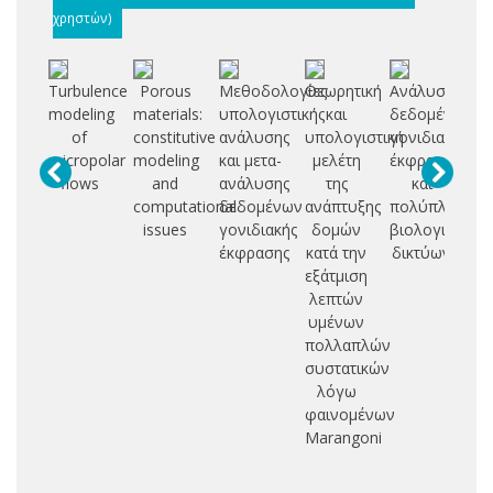
χρηστών)
Turbulence
Porous
Μεθοδολογίες
Θεωρητική
Ανάλυση
modeling
materials:
υπολογιστικής
και
δεδομένων
ef
of
constitutive
ανάλυσης
υπολογιστική
γονιδιακής
pu
micropolar
modeling
και μετα-
μελέτη
έκφρασης
su
flows
and
ανάλυσης
της
και
computational
δεδομένων
ανάπτυξης
πολύπλοκων
a
issues
γονιδιακής
δομών
βιολογικών
dy
έκφρασης
κατά την
δικτύων
εξάτμιση
λεπτών
υμένων
πολλαπλών
συστατικών
λόγω
φαινομένων
Marangoni