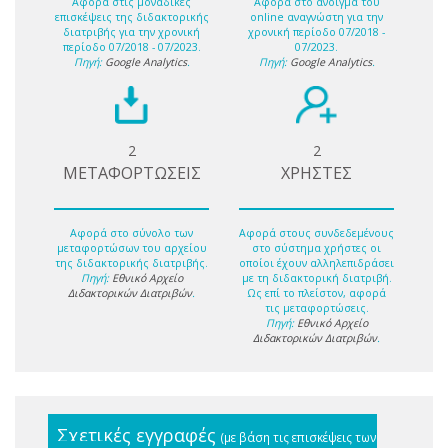
Αφορά στις μοναδικές
Αφορά στο άνοιγμα του
επισκέψεις της διδακτορικής
online αναγνώστη για την
διατριβής για την χρονική
χρονική περίοδο 07/2018 -
περίοδο 07/2018 - 07/2023.
07/2023.
Πηγή:
Google Analytics
.
Πηγή:
Google Analytics
.
2
2
ΜΕΤΑΦΟΡΤΩΣΕΙΣ
ΧΡΗΣΤΕΣ
Αφορά στο σύνολο των
Αφορά στους συνδεδεμένους
μεταφορτώσων του αρχείου
στο σύστημα χρήστες οι
της διδακτορικής διατριβής.
οποίοι έχουν αλληλεπιδράσει
Πηγή:
Εθνικό Αρχείο
με τη διδακτορική διατριβή.
Διδακτορικών Διατριβών
.
Ως επί το πλείστον, αφορά
τις μεταφορτώσεις.
Πηγή:
Εθνικό Αρχείο
Διδακτορικών Διατριβών
.
Σχετικές εγγραφές
(με βάση τις επισκέψεις των