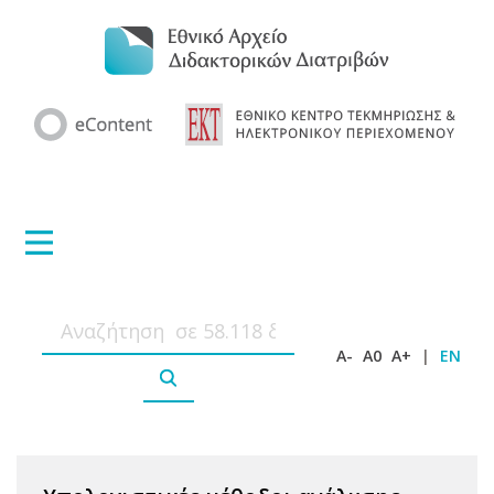
A-
A0
A+
|
EN