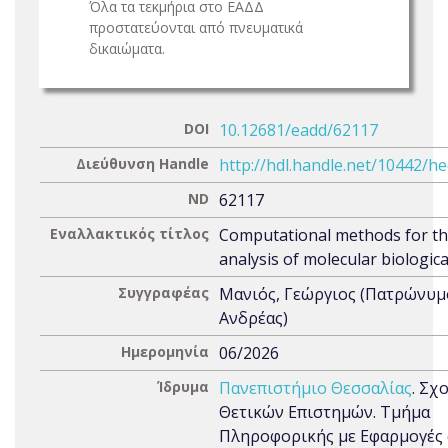
Όλα τα τεκμήρια στο ΕΑΔΔ
προστατεύονται από πνευματικά
δικαιώματα.
DOI
10.12681/eadd/62117
Διεύθυνση Handle
http://hdl.handle.net/10442/h
ND
62117
Εναλλακτικός τίτλος
Computational methods for t
analysis of molecular biologica
Συγγραφέας
Μανιός, Γεώργιος (Πατρώνυμ
Ανδρέας)
Ημερομηνία
06/2026
Ίδρυμα
Πανεπιστήμιο Θεσσαλίας
. Σχ
Θετικών Επιστημών. Τμήμα
Πληροφορικής με Εφαρμογές