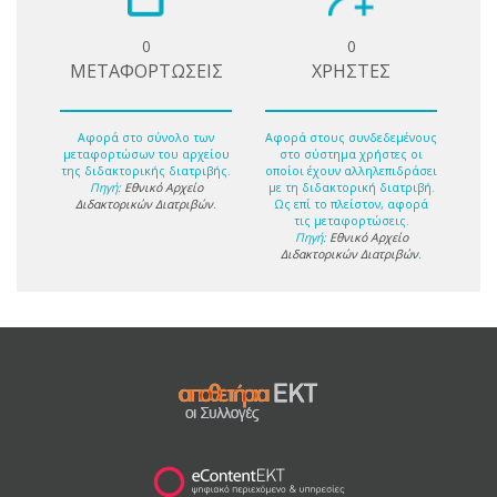
0
0
ΜΕΤΑΦΟΡΤΩΣΕΙΣ
ΧΡΗΣΤΕΣ
Αφορά στο σύνολο των
Αφορά στους συνδεδεμένους
μεταφορτώσων του αρχείου
στο σύστημα χρήστες οι
της διδακτορικής διατριβής.
οποίοι έχουν αλληλεπιδράσει
Πηγή:
Εθνικό Αρχείο
με τη διδακτορική διατριβή.
Διδακτορικών Διατριβών
.
Ως επί το πλείστον, αφορά
τις μεταφορτώσεις.
Πηγή:
Εθνικό Αρχείο
Διδακτορικών Διατριβών
.