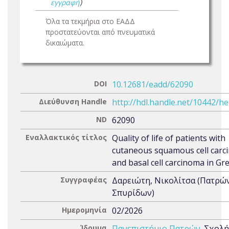
εγγραφή
)
Όλα τα τεκμήρια στο ΕΑΔΔ
προστατεύονται από πνευματικά
δικαιώματα.
DOI
10.12681/eadd/62090
Διεύθυνση Handle
http://hdl.handle.net/10442/h
ND
62090
Εναλλακτικός τίτλος
Quality of life of patients with
cutaneous squamous cell car
and basal cell carcinoma in Gr
Συγγραφέας
Δαρειώτη, Νικολίτσα (Πατρώ
Σπυρίδων)
Ημερομηνία
02/2026
Ίδρυμα
Πανεπιστήμιο Πατρών
. Σχολή