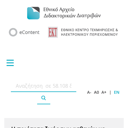
A-
A0
A+
|
EN