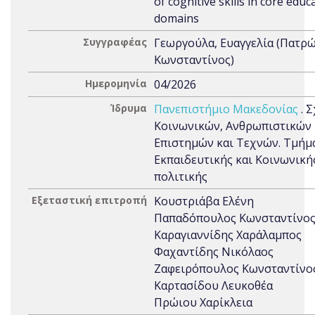
of cognitive skills in core educ
domains
Συγγραφέας
Γεωργούλα, Ευαγγελία (Πατρ
Κωνσταντίνος)
Ημερομηνία
04/2026
Ίδρυμα
Πανεπιστήμιο Μακεδονίας
. 
Κοινωνικών, Ανθρωπιστικών
Επιστημών και Τεχνών. Τμήμ
Εκπαιδευτικής και Κοινωνική
πολιτικής
Εξεταστική επιτροπή
Κουστριάβα Ελένη
Παπαδόπουλος Κωνσταντίνο
Καραγιαννίδης Χαράλαμπος
Φαχαντίδης Νικόλαος
Ζαφειρόπουλος Κωνσταντίνο
Καρτασίδου Λευκοθέα
Πρώιου Χαρίκλεια