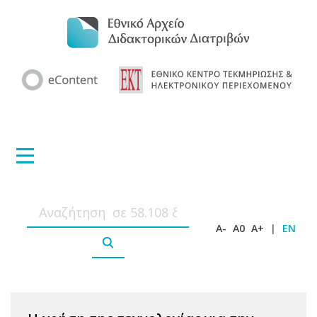
A-
A0
A+
|
EN