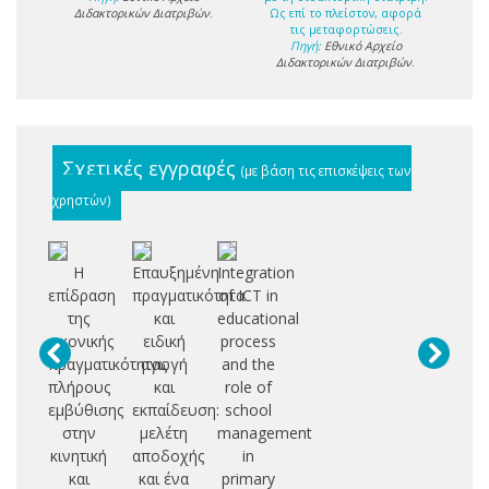
Διδακτορικών Διατριβών
.
Ως επί το πλείστον, αφορά
τις μεταφορτώσεις.
Πηγή:
Εθνικό Αρχείο
Διδακτορικών Διατριβών
.
Σχετικές εγγραφές
(με βάση τις επισκέψεις των
χρηστών)
Η
Επαυξημένη
Integration
επίδραση
πραγματικότητα
of ICT in
της
και
educational
εικονικής
ειδική
process
πραγματικότητας
αγωγή
and the
πλήρους
και
role of
εμβύθισης
εκπαίδευση:
school
στην
μελέτη
management
κινητική
αποδοχής
in
και
και ένα
primary