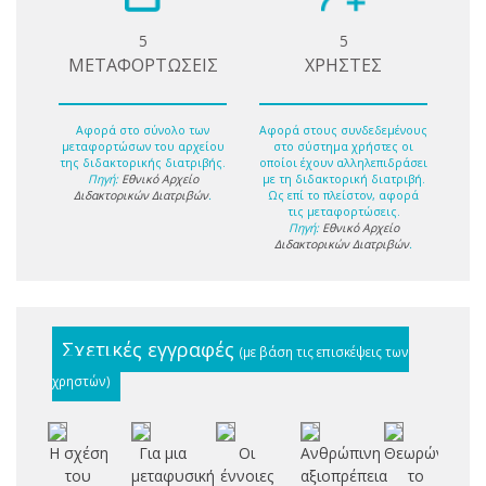
5
5
ΜΕΤΑΦΟΡΤΩΣΕΙΣ
ΧΡΗΣΤΕΣ
Αφορά στο σύνολο των
Αφορά στους συνδεδεμένους
μεταφορτώσων του αρχείου
στο σύστημα χρήστες οι
της διδακτορικής διατριβής.
οποίοι έχουν αλληλεπιδράσει
Πηγή:
Εθνικό Αρχείο
με τη διδακτορική διατριβή.
Διδακτορικών Διατριβών
.
Ως επί το πλείστον, αφορά
τις μεταφορτώσεις.
Πηγή:
Εθνικό Αρχείο
Διδακτορικών Διατριβών
.
Σχετικές εγγραφές
(με βάση τις επισκέψεις των
χρηστών)
H σχέση
Για μια
Οι
Ανθρώπινη
Θεωρώντας
του
μεταφυσική
έννοιες
αξιοπρέπεια
το