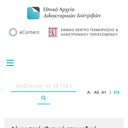
A-
A0
A+
|
EN