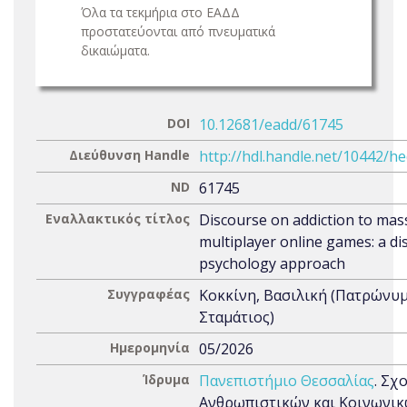
Όλα τα τεκμήρια στο ΕΑΔΔ
προστατεύονται από πνευματικά
δικαιώματα.
DOI
10.12681/eadd/61745
Διεύθυνση Handle
http://hdl.handle.net/10442/h
ND
61745
Εναλλακτικός τίτλος
Discourse on addiction to mass
multiplayer online games: a di
psychology approach
Συγγραφέας
Κοκκίνη, Βασιλική (Πατρώνυμ
Σταμάτιος)
Ημερομηνία
05/2026
Ίδρυμα
Πανεπιστήμιο Θεσσαλίας
. Σχ
Ανθρωπιστικών και Κοινωνι