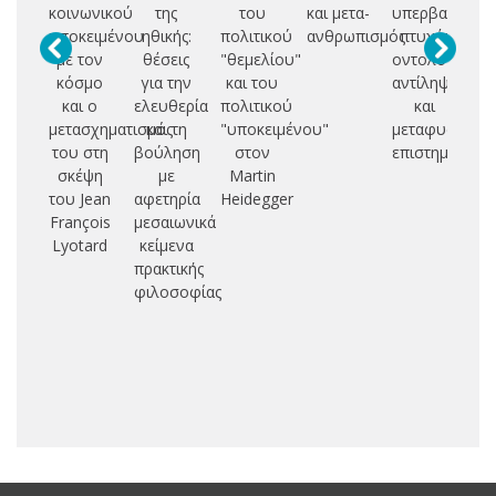
κοινωνικού
της
του
και μετα-
υπερβατικό:
πά
υποκειμένου
ηθικής:
πολιτικού
ανθρωπισμός
πτυχές
ε
με τον
θέσεις
"θεμελίου"
οντολογικής
κόσμο
για την
και του
αντίληψης
π
και ο
ελευθερία
πολιτικού
και
κ
μετασχηματισμός
και τη
"υποκειμένου"
μεταφυσικής
κα
του στη
βούληση
στον
επιστημολογί
σκέψη
με
Martin
ε
του Jean
αφετηρία
Heidegger
François
μεσαιωνικά
Lyotard
κείμενα
α
πρακτικής
σ
φιλοσοφίας
φι
επ