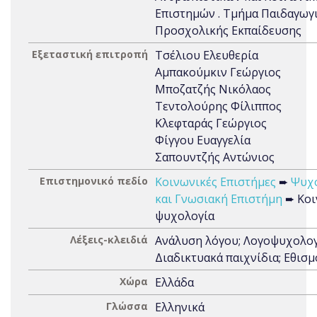
Επιστημών . Τμήμα Παιδαγωγ
Προσχολικής Εκπαίδευσης
Εξεταστική επιτροπή
Τσέλιου Ελευθερία
Αμπακούμκιν Γεώργιος
Μποζατζής Νικόλαος
Τεντολούρης Φίλιππος
Κλεφταράς Γεώργιος
Φίγγου Ευαγγελία
Σαπουντζής Αντώνιος
Επιστημονικό πεδίο
Κοινωνικές Επιστήμες
➨
Ψυχ
και Γνωσιακή Επιστήμη
➨ Κοι
ψυχολογία
Λέξεις-κλειδιά
Ανάλυση λόγου; Λογοψυχολογ
Διαδικτυακά παιχνίδια; Εθισμ
Χώρα
Ελλάδα
Γλώσσα
Ελληνικά