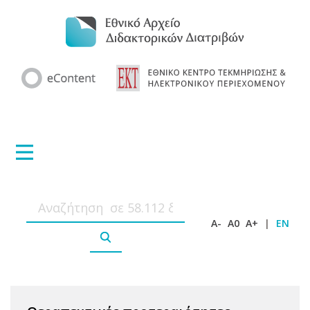
A-
A0
A+
|
EN