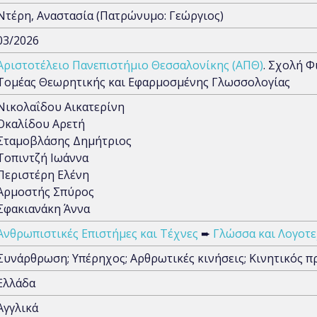
Ντέρη, Αναστασία (Πατρώνυμο: Γεώργιος)
03/2026
Αριστοτέλειο Πανεπιστήμιο Θεσσαλονίκης (ΑΠΘ)
. Σχολή Φ
Τομέας Θεωρητικής και Εφαρμοσμένης Γλωσσολογίας
Νικολαΐδου Αικατερίνη
Οκαλίδου Αρετή
Σταμοβλάσης Δημήτριος
Τοπιντζή Ιωάννα
Περιστέρη Ελένη
Αρμοστής Σπύρος
Σφακιανάκη Άννα
Ανθρωπιστικές Επιστήμες και Τέχνες
➨
Γλώσσα και Λογοτε
Συνάρθρωση; Υπέρηχος; Αρθρωτικές κινήσεις; Κινητικός π
Ελλάδα
Αγγλικά