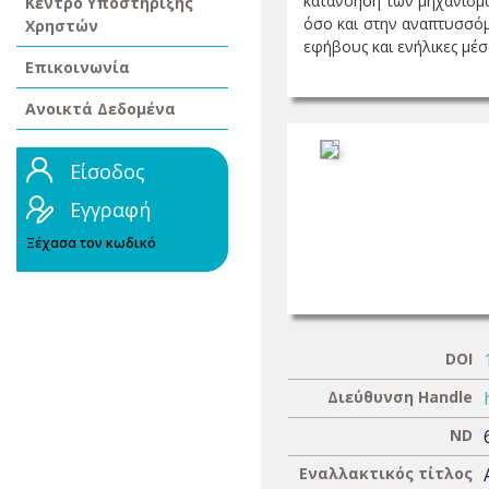
κατανόηση των μηχανισμώ
Κέντρο Υποστήριξης
όσο και στην αναπτυσσόμ
Χρηστών
εφήβους και ενήλικες μέσω
Επικοινωνία
Ανοικτά Δεδομένα
Είσοδος
Εγγραφή
Ξέχασα τον κωδικό
DOI
Διεύθυνση Handle
ND
Εναλλακτικός τίτλος