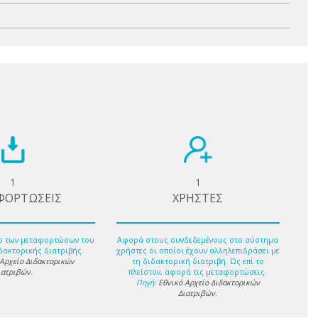
1
1
ΦΟΡΤΩΣΕΙΣ
ΧΡΗΣΤΕΣ
ο των μεταφορτώσων του
Αφορά στους συνδεδεμένους στο σύστημα
δακτορικής διατριβής.
χρήστες οι οποίοι έχουν αλληλεπιδράσει με
 Αρχείο Διδακτορικών
τη διδακτορική διατριβή. Ως επί το
ιατριβών
.
πλείστον, αφορά τις μεταφορτώσεις.
Πηγή:
Εθνικό Αρχείο Διδακτορικών
Διατριβών
.