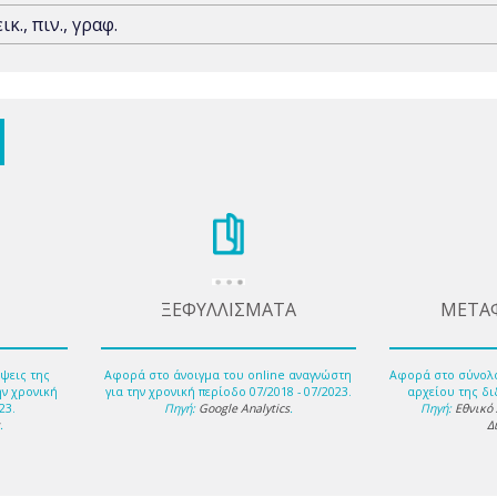
εικ., πιν., γραφ.
ΞΕΦΥΛΛΙΣΜΑΤΑ
ΜΕΤΑ
ψεις της
Αφορά στο άνοιγμα του online αναγνώστη
Αφορά στο σύνολ
ην χρονική
για την χρονική περίοδο 07/2018 - 07/2023.
αρχείου της δι
23.
Πηγή:
Google Analytics
.
Πηγή:
Εθνικό
s
.
Δ