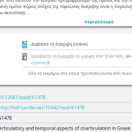
ν που διέπουν τον κινητικό προγραμματισμό της ομιλίας και την
ενη ομιλία. Κύριος στόχος της παρούσας διατριβής είναι η διερεύ
 ακουστικής ...
περισσότερα
Διαβάστε τη διατριβή (Online)
Κατεβάστε τη διατριβή σε μορφή PDF (9.84 MB)
(Η
εγγραφή
)
Όλα τα τεκμήρια στο ΕΑΔΔ προστατεύονται από πνευμ
10.12681/eadd/61478
http://hdl.handle.net/10442/hedi/61478
61478
Αrticulatory and temporal aspects of coarticulation in Greek