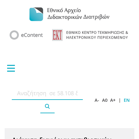
A-
A0
A+
|
EN