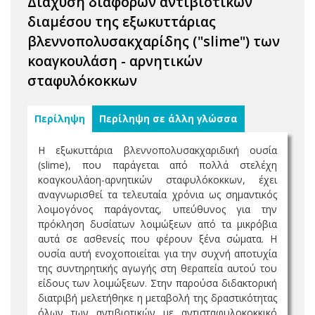
Διάχυση διαφόρων αντιβιοτικών
διαμέσου της εξωκυττάριας
βλεννοπολυσακχαρίδης ("slime") των
κοαγκουλάση - αρνητικών
σταφυλόκοκκων
Περίληψη
Περίληψη σε άλλη γλώσσα
Η εξωκυττάρια βλεννοπολυσακχαριδική ουσία
(slime), που παράγεται από πολλά στελέχη
κοαγκουλάοη-αρνητικών σταφυλόκοκκων, έχει
αναγνωρισθεί τα τελευταία χρόνια ως σημαντικός
λοιμογόνος παράγοντας, υπεύθυνος για την
πρόκληση δυσίατων λοιμώξεων από τα μικρόβια
αυτά σε ασθενείς που φέρουν ξένα σώματα. Η
ουσία αυτή ενοχοποιείται για την συχνή αποτυχία
της συντηρητικής αγωγής στη θεραπεία αυτού του
είδους των λοιμώξεων. Στην παρούσα διδακτορική
διατριβή μελετήθηκε η μεταβολή της δραστικότητας
όλων των αντιβιοτικών με αντισταφυλοκοκκικό