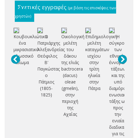
Σχετικές εγγραφές
(με βάση τις επισκέψεις των
χρηστών)
Κουβουκλιώτικα:
Ο
Οικολογική
Επιδημιολογική
Η
ένα
Πατριάρχης
μελέτη
μελέτη
σύγκρουση
Σ
μικρασιατικό
Αλεξανδρείας
του
καταγμάτων
των
Δ
γλωσσικό
Θεόφιλος
δάκου
ισχίου
εθνικών
ιδίωμα
Β'
της ελιάς
στην
έννομων
Π
Παγκώστας
bactrocera
τρίτη
τάξεων
Ο
ο
(dacus)
ηλικία
και της
Ι
Πάτμιος
oleae
στην
υπό
(1805-
(gmelin),
Πάτρα
διαμόρφωση
Ε
1825)
στην
ενωσιακής
Π
περιοχή
τάξης ως
Θ
της
προς
Κ
Αχαΐας
την
ενιαία
διαδικασία
για τις