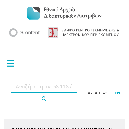
A-
A0
A+
|
EN