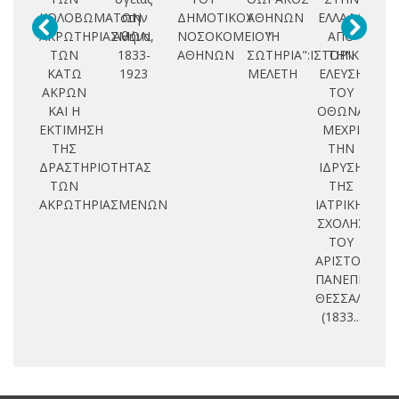
ΚΟΛΟΒΩΜΑΤΩΝ
στην
ΔΗΜΟΤΙΚΟΥ
ΑΘΗΝΩΝ
ΕΛΛΑΔΑ
κα
ΑΚΡΩΤΗΡΙΑΣΜΩΝ
Αθήνα,
ΝΟΣΟΚΟΜΕΙΟΥ
"Η
ΑΠΟ
κλ
ΤΩΝ
1833-
ΑΘΗΝΩΝ
ΣΩΤΗΡΙΑ":ΙΣΤΟΡΙΚΗ
ΤΗΝ
ΚΑΤΩ
1923
ΜΕΛΕΤΗ
ΕΛΕΥΣΗ
ύ
ΑΚΡΩΝ
ΤΟΥ
αρ
ΚΑΙ Η
ΟΘΩΝΑ
ΕΚΤΙΜΗΣΗ
ΜΕΧΡΙ
ΤΗΣ
ΤΗΝ
ΔΡΑΣΤΗΡΙΟΤΗΤΑΣ
ΙΔΡΥΣΗ
ΤΩΝ
ΤΗΣ
ΑΚΡΩΤΗΡΙΑΣΜΕΝΩΝ
ΙΑΤΡΙΚΗΣ
ΣΧΟΛΗΣ
ΤΟΥ
ΑΡΙΣΤΟΤΕΛΕΙ
ΠΑΝΕΠΙΣΤΗΜ
ΘΕΣΣΑΛΟΝΙΚ
(1833...