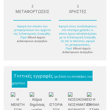
2
2
ΜΕΤΑΦΟΡΤΩΣΕΙΣ
ΧΡΗΣΤΕΣ
Αφορά στο σύνολο των
Αφορά στους συνδεδεμένους
μεταφορτώσων του αρχείου
στο σύστημα χρήστες οι
της διδακτορικής διατριβής.
οποίοι έχουν αλληλεπιδράσει
Πηγή:
Εθνικό Αρχείο
με τη διδακτορική διατριβή.
Διδακτορικών Διατριβών
.
Ως επί το πλείστον, αφορά
τις μεταφορτώσεις.
Πηγή:
Εθνικό Αρχείο
Διδακτορικών Διατριβών
.
Σχετικές εγγραφές
(με βάση τις επισκέψεις των
χρηστών)
Η
Κτίρια
Η
ΝΟΣΟΚΟΜΕΙΟ
Η
ΜΕΛΕΤΗ
δημόσιας
ΙΣΤΟΡΙΑ
ΝΟΣΗΜΑΤΩΝ
ΟΦΘΑΛΜΟΛΟ
ελ
ΤΩΝ
υγείας
ΤΟΥ
ΘΩΡΑΚΟΣ
ΣΤΗΝ
χε