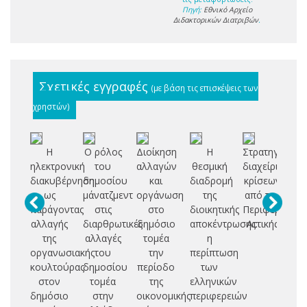
Πηγή:
Εθνικό Αρχείο
Διδακτορικών Διατριβών
.
Σχετικές εγγραφές
(με βάση τις επισκέψεις των
χρηστών)
Η
Ο ρόλος
Διοίκηση
Η
Στρατηγική
ηλεκτρονική
του
αλλαγών
θεσμική
διαχείρισης
μά
διακυβέρνηση
δημοσίου
και
διαδρομή
κρίσεων
ως
μάνατζμεντ
οργάνωση
της
από την
ψη
παράγοντας
στις
στο
διοικητικής
Περιφέρεια
με
αλλαγής
διαρθρωτικές
δημόσιο
αποκέντρωσης:
Αττικής
της
αλλαγές
τομέα
η
οργανωσιακής
του
την
περίπτωση
δη
κουλτούρας
δημοσίου
περίοδο
των
ορ
στον
τομέα
της
ελληνικών
δημόσιο
στην
οικονομικής
περιφερειών
Ελ