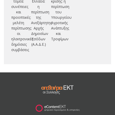
τομέα:
Ελλάδα:
κρίσης: η
Τρ
συνέπειες
η
περίπτωση
Εκ
και
περίπτωση
του
προοπτικές:
της
Υπουργείου
μελέτη
Ανεξάρτητης
Αγροτικής
περίπτωσης:
Αρχής
Ανάπτυξης
οι
Δημοσίων
και
ηλεκτρονικές
Εσόδων
Τροφίμων
δημόσιες
(Α.Α.Δ.Ε.)
συμβάσεις