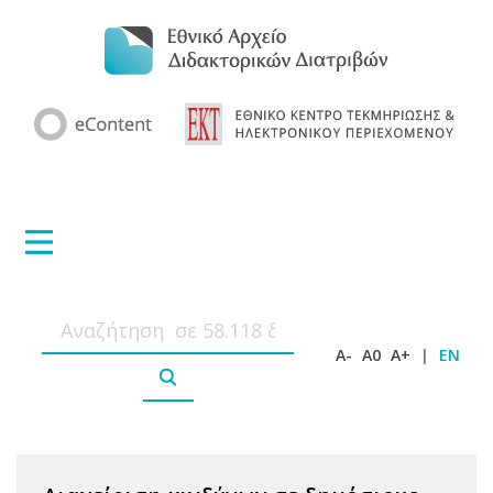
A-
A0
A+
|
EN