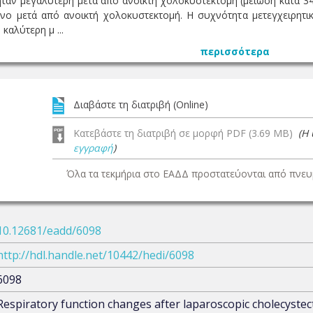
ήταν μεγαλύτερη μετά από ανοικτή χολοκυστεκτομή (μείωση κατά 34
ο μετά από ανοικτή χολοκυστεκτομή. Η συχνότητα μετεγχειρητική
αλύτερη μ ...
περισσότερα
Διαβάστε τη διατριβή (Online)
Κατεβάστε τη διατριβή σε μορφή PDF (3.69 MB)
(Η
εγγραφή
)
Όλα τα τεκμήρια στο ΕΑΔΔ προστατεύονται από πνευμ
10.12681/eadd/6098
http://hdl.handle.net/10442/hedi/6098
6098
Respiratory function changes after laparoscopic cholecyste