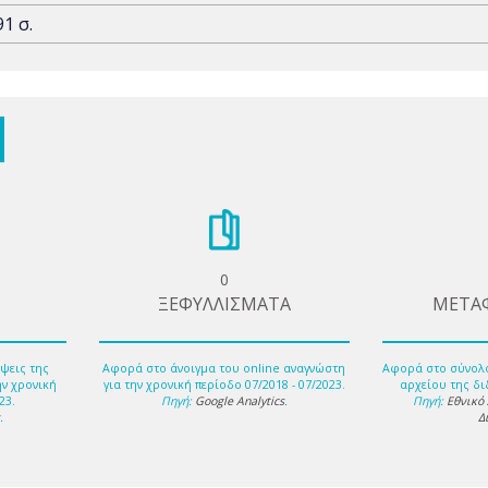
91 σ.
0
ΞΕΦΥΛΛΙΣΜΑΤΑ
ΜΕΤΑ
ψεις της
Αφορά στο άνοιγμα του online αναγνώστη
Αφορά στο σύνολ
ην χρονική
για την χρονική περίοδο 07/2018 - 07/2023.
αρχείου της δι
23.
Πηγή:
Google Analytics
.
Πηγή:
Εθνικό
s
.
Δ