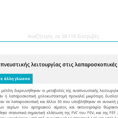
πνευστικής λειτουργίας στις λαπαροσκοπικέ
σε άλλη γλώσσα
μελέτη διερευνήθηκαν οι μεταβολές της αναπνευστικής λειτουργί
άν η λαπαροσκοπική χολοκυστεκτομή προκαλεί μικρότερη δυσλει
ν σε λαπαροσκοπική και άλλοι 30 που υποβλήθηκαν σε ανοικτή χ
ν αερίων του αρτηριακού αίματος και ακτινογραφία θώρακος,
θηκε στατιστικά σημαντική ελάττωση της FVC του FEV₁ και της FEF