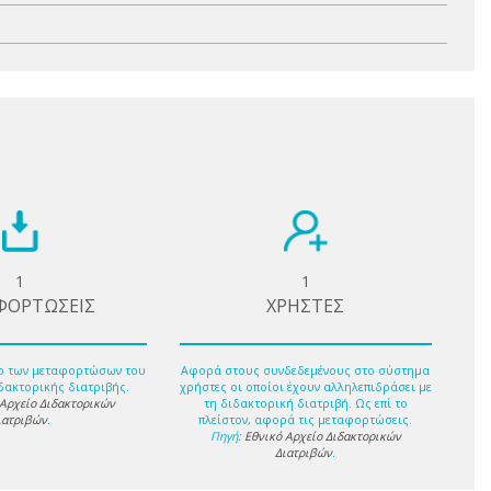
1
1
ΦΟΡΤΩΣΕΙΣ
ΧΡΗΣΤΕΣ
ο των μεταφορτώσων του
Αφορά στους συνδεδεμένους στο σύστημα
δακτορικής διατριβής.
χρήστες οι οποίοι έχουν αλληλεπιδράσει με
 Αρχείο Διδακτορικών
τη διδακτορική διατριβή. Ως επί το
ιατριβών
.
πλείστον, αφορά τις μεταφορτώσεις.
Πηγή:
Εθνικό Αρχείο Διδακτορικών
Διατριβών
.