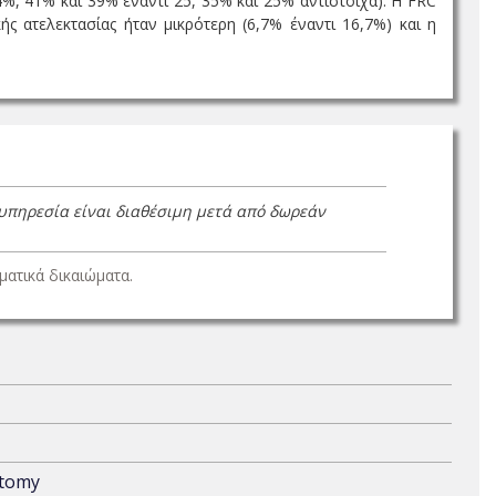
%, 41% και 39% έναντι 25, 35% και 25% αντίστοιχα). Η FRC
ς ατελεκτασίας ήταν μικρότερη (6,7% έναντι 16,7%) και η
 υπηρεσία είναι διαθέσιμη μετά από δωρεάν
ατικά δικαιώματα.
ctomy