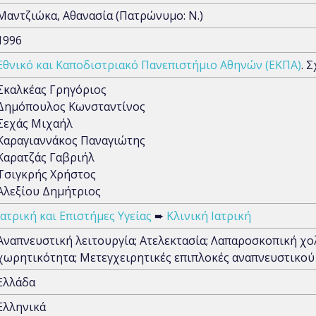
Μαντζιώκα, Αθανασία (Πατρώνυμο: Ν.)
1996
Εθνικό και Καποδιστριακό Πανεπιστήμιο Αθηνών (ΕΚΠΑ)
. 
Σκαλκέας Γρηγόριος
Δημόπουλος Κωνσταντίνος
Σεχάς Μιχαήλ
Καραγιαννάκος Παναγιώτης
Καρατζάς Γαβριήλ
Τσιγκρής Χρήστος
Αλεξίου Δημήτριος
Ιατρική και Επιστήμες Υγείας
➨
Κλινική Ιατρική
Αναπνευστική λειτουργία; Ατελεκτασία; Λαπαροσκοπική χ
χωρητικότητα; Μετεγχειρητικές επιπλοκές αναπνευστικού
Ελλάδα
Ελληνικά