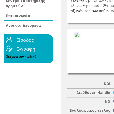
FEV₁ και της FEF 25-75% 
Κέντρο Υποστήριξης
ελαττώθηκε κατά 12% μόν
Χρηστών
οξυγόνωση των ασθενών κ
Επικοινωνία
Ανοικτά Δεδομένα
Είσοδος
Εγγραφή
Ξέχασα τον κωδικό
DOI
Διεύθυνση Handle
ND
Εναλλακτικός τίτλος