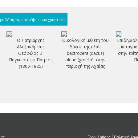
(με βάση τις επισκέψεις των χρηστών)
Ο Πατριάρχης
Οικολογική μελέτη του
Επιδημιολ
Αλεξανδρείας
δάκου της ελιάς
καταγμά
Θεόφιλος Β'
bactrocera (dacus)
στην τρίτ
Παγκώστας ο Πάτμιος
oleae (gmelin), στην
Π
(1805-1825)
περιοχή της Αχαΐας