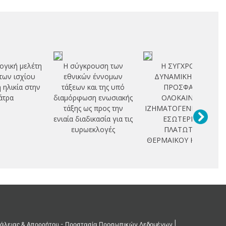
ογική μελέτη
Η σύγκρουση των
Η ΣΥΓΧΡΟΝΗ
των ισχίου
εθνικών έννομων
ΔΥΝΑΜΙΚΗ ΚΑΙ Η
η ηλικία στην
τάξεων και της υπό
ΠΡΟΣΦΑΤΗ
άτρα
διαμόρφωση ενωσιακής
ΟΛΟΚΑΙΝΙΚΗ
τάξης ως προς την
ΙΖΗΜΑΤΟΓΕΝΕΣΗ ΣΤΟ
ενιαία διαδικασία για τις
ΕΣΩΤΕΡΙΚΟ
ευρωεκλογές
ΠΛΑΤΩΤΟΥ
ΘΕΡΜΑΙΚΟΥ ΚΟΛΠΟΥ