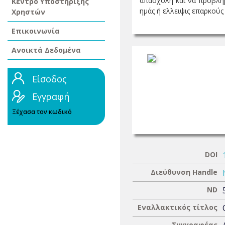
άπασχολή και να προβλημ
Κέντρο Υποστήριξης
ημάς ή ελλειψις επαρκούς 
Χρηστών
Επικοινωνία
Ανοικτά Δεδομένα
Είσοδος
Εγγραφή
Ξέχασα τον κωδικό
DOI
Διεύθυνση Handle
ND
Εναλλακτικός τίτλος
Συγγραφέας