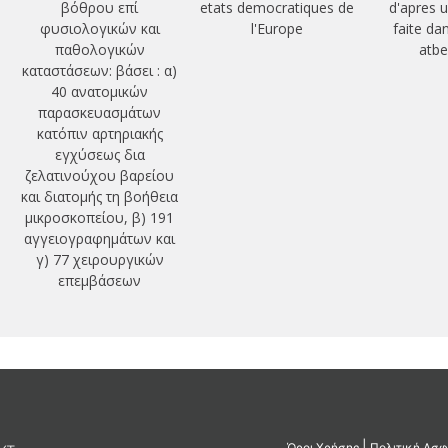
βόθρου επί
etats democratiques de
d'apres 
φυσιολογικών και
l'Europe
faite da
παθολογικών
atbe
καταστάσεων: βάσει : α)
40 ανατομικών
παρασκευασμάτων
κατόπιν αρτηριακής
εγχύσεως δια
ζελατινούχου βαρείου
και διατομής τη βοήθεια
μικροσκοπείου, β) 191
αγγειογραφημάτων και
γ) 77 χειρουργικών
επεμβάσεων