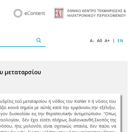
A-
A0
A+
|
EN
ου μεταταρσίου
ρΐτις τοΰ μεταταρσίον ή νόθος τον Kohler II ή νόσος τοϋ
ει κοινά σημεία με αύτάς κατά την εμφάνισιν,την εξέλιξιν,
ογον δυσκολίαν εις την θεραπευτικήν άντιμετώπισιν. "Οπως
ίτιολογίαν, δέν έχει είσέτι πλήρως διαλενκανθή.Σκοπός της
όσου, ήτις μολονότι είναι σχετικώς σπανία, δεν παύει να