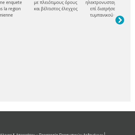
une enquete
με πλειότιμους όρους
ηλεκτρονυσταγμογραφή
ns la region
και βέλτιστος έλεγχος
επί διατρήσεως του
nienne
τυμπανικού υμένος