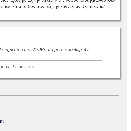
ητέαν άγωγήν. Εις την μελέτην της νόσου ταύτηςπαρώθησεν
ωμεν, κατά το δυνατόν, είς τήν καλντέραν θεραπευτική ...
Η υπηρεσία είναι διαθέσιμη μετά από δωρεάν
ατικά δικαιώματα.
mt