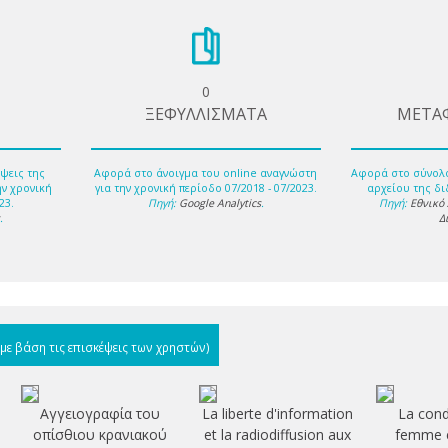
0
ΞΕΦΥΛΛΙΣΜΑΤΑ
ΜΕΤΑ
ψεις της
Αφορά στο άνοιγμα του online αναγνώστη
Αφορά στο σύνολ
ην χρονική
για την χρονική περίοδο 07/2018 - 07/2023.
αρχείου της δι
23.
Πηγή:
Google Analytics
.
Πηγή:
Εθνικό
s
.
Δ
(με βάση τις επισκέψεις των χρηστών)
Αγγειογραφία του
La liberte d'information
La cond
οπίσθιου κρανιακού
et la radiodiffusion aux
femme e