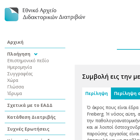
Αρχική
Πλοήγηση
Επιστημονικό πεδίο
Ημερομηνία
Συγγραφέας
Συμβολή εις την μ
Χώρα
Γλώσσα
Ίδρυμα
Περίληψη
Περίληψη 
Σχετικά με το ΕΑΔΔ
Ό άκρος πους είναι έδρα
Freiberg. Ή νόσος αϋτη, 
Κατάθεση Διατριβής
την παθολογοανατομικήν 
και ai λοιποί όστεοχονδρ
Συχνές Ερωτήσεις
παρούσης εργασίας είναι