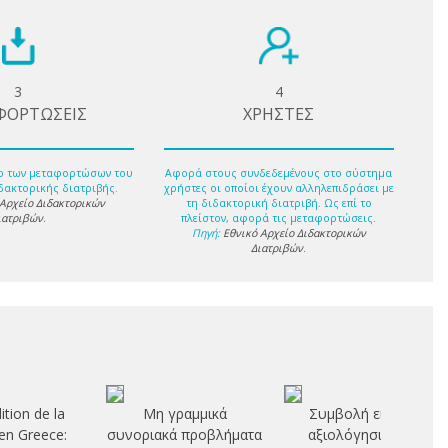
3
4
ΦΟΡΤΩΣΕΙΣ
ΧΡΗΣΤΕΣ
ο των μεταφορτώσων του
Αφορά στους συνδεδεμένους στο σύστημα
δακτορικής διατριβής.
χρήστες οι οποίοι έχουν αλληλεπιδράσει με
 Αρχείο Διδακτορικών
τη διδακτορική διατριβή. Ως επί το
ιατριβών
.
πλείστον, αφορά τις μεταφορτώσεις.
Πηγή:
Εθνικό Αρχείο Διδακτορικών
Διατριβών
.
ition de la
Μη γραμμικά
Συμβολή εις την
n Greece:
συνοριακά προβλήματα
αξιολόγησιν του