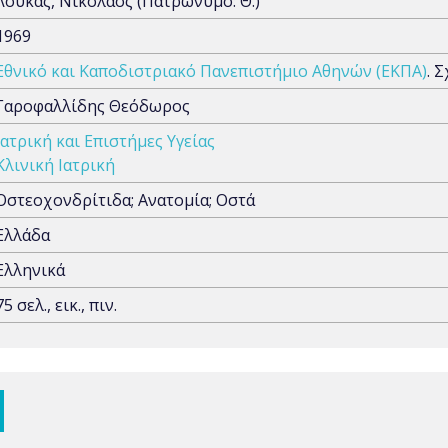
Λουκάς, Νικόλαος (Πατρώνυμο: Θ.)
1969
Εθνικό και Καποδιστριακό Πανεπιστήμιο Αθηνών (ΕΚΠΑ)
. 
Γαροφαλλίδης Θεόδωρος
Ιατρική και Επιστήμες Υγείας
Κλινική Ιατρική
Οστεοχονδρίτιδα; Ανατομία; Οστά
Ελλάδα
Ελληνικά
75 σελ., εικ., πιν.