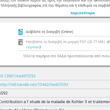
ατίζη τον είδικόν Ιατρον ώς προς την διάγνωσιν και τήν ακολουθ
'Ελληνικής βιβλιογραφίας επί τοϋ θέματος και ή επιθυμία να σνμβάλ
περισσότερα
Διαβάστε τη διατριβή (Online)
Κατεβάστε τη διατριβή σε μορφή PDF (20.77 MB)
(
εγγραφή
)
Όλα τα τεκμήρια στο ΕΑΔΔ προστατεύονται από πνευμ
10.12681/eadd/5592
http://hdl.handle.net/10442/hedi/5592
5592
Contribution a l' etude de la maladie de Kohler II et traiteme