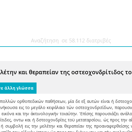
ελέτην και θεραπείαν της οστεοχονδρίτιδος τ
σε άλλη γλώσσα
 πολλών ορθοπεδικών παθήσεων, μία δε εξ αυτών είναι ή δστεοχονδ
ανήκουσα εις το μεγάλο κεφάλαιο τών οστεοχονδριτίδων, παρουσιάζ
εικόνα και την άκτινολογικήν τοιαύτην. 'Επίσης παρουσιάζει ανάλ
ίτιδες, οντω και ή δστεοχονδρίτις τοϋ μεταταρσίου, ώς προς την α
 ή συμβολή εις την μελέτην και θεραπείαν της προαναφερθείσης ν