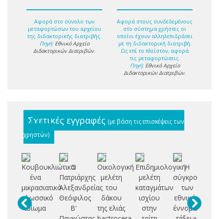
Αφορά στο σύνολο των
Αφορά στους συνδεδεμένους
μεταφορτώσων του αρχείου
στο σύστημα χρήστες οι
της διδακτορικής διατριβής.
οποίοι έχουν αλληλεπιδράσει
Πηγή:
Εθνικό Αρχείο
με τη διδακτορική διατριβή.
Διδακτορικών Διατριβών
.
Ως επί το πλείστον, αφορά
τις μεταφορτώσεις.
Πηγή:
Εθνικό Αρχείο
Διδακτορικών Διατριβών
.
Σχετικές εγγραφές
(με βάση τις επισκέψεις των
χρηστών)
Κουβουκλιώτικα:
Ο
Οικολογική
Επιδημιολογική
Η
ένα
Πατριάρχης
μελέτη
μελέτη
σύγκρουση
Σ
μικρασιατικό
Αλεξανδρείας
του
καταγμάτων
των
Δ
γλωσσικό
Θεόφιλος
δάκου
ισχίου
εθνικών
ιδίωμα
Β'
της ελιάς
στην
έννομων
Π
Παγκώστας
bactrocera
τρίτη
τάξεων
Ο