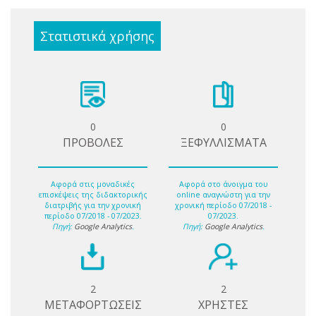
Στατιστικά χρήσης
0
0
ΠΡΟΒΟΛΕΣ
ΞΕΦΥΛΛΙΣΜΑΤΑ
Αφορά στις μοναδικές
Αφορά στο άνοιγμα του
επισκέψεις της διδακτορικής
online αναγνώστη για την
διατριβής για την χρονική
χρονική περίοδο 07/2018 -
περίοδο 07/2018 - 07/2023.
07/2023.
Πηγή:
Google Analytics
.
Πηγή:
Google Analytics
.
2
2
ΜΕΤΑΦΟΡΤΩΣΕΙΣ
ΧΡΗΣΤΕΣ