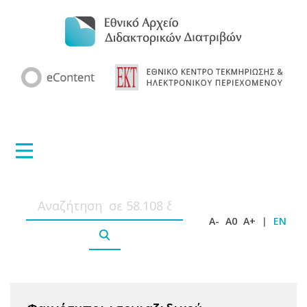
A-
A0
A+
|
EN