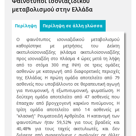
Φαινότυποι ισονιαζιδικού
μεταβολισμού στην Ελλάδα
Περίληψη
Περίληψη σε άλλη γλώσσα
Ο φαινότυπος ισονιαζιδικού μεταβολισμού
καθορίστηκε με μετρήσεις του Δείκτη
ακετυλοϊσονιαζίδης (κλάσμα ακετυλοϊσονιαζίδης
προς ισονιαζίδη στο πλάσμα 4 ώρες μετά τη λήψη
από το στόμα 300 mg ΙΝΗ) σε τρεις ομάδες
ασθενών με καταγωγή από διαφορετικές περιοχές
της Ελλάδας. Η πρώτη ομάδα αποτελείτο από 79
ασθενείς που υποβάλλοντο σε θεραπευτική αγωγή
για πνευμονική, ή εξωπνευμονική, φυματίωση. Η
δεύτερη ομάδα αποτελείτο από 47 ασθενείς που
έπασχαν από βρογχογενή καρκίνο πνεύμονος. Η
τρίτη ομάδα αποτελείτο από 14 ασθενείς με
"κλασική" Ρευματοειδή Αρθρίτιδα. Η κατανομή των
φαινοτύπων ήταν 59,52% για τους βραδείς και
40,48% για τους ταχείς ακετυλιωτές, και δεν
διέφερε από αναφερόμενε ς αναλογίες σε άλλες