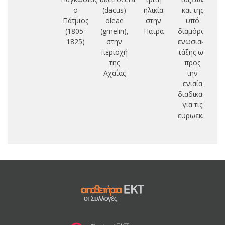
ο
(dacus)
ηλικία
και της
Ι
Πάτμιος
oleae
στην
υπό
(1805-
(gmelin),
Πάτρα
διαμόρφωση
Ε
1825)
στην
ενωσιακής
Π
περιοχή
τάξης ως
Θ
της
προς
Κ
Αχαΐας
την
ενιαία
διαδικασία
για τις
ευρωεκλογές