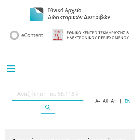
A-
A0
A+
|
EN