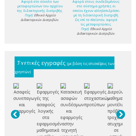
Αφορά στο σύνολο των
Αφορά στους συνδεδεμένους
μεταφορτώσων του αρχείου
στο σύστημα χρήστες οι
της διδακτορικής διατριβής.
οποίοι έχουν αλληλεπιδράσει
Πηγή:
Εθνικό Αρχείο
με τη διδακτορική διατριβή.
Διδακτορικών Διατριβών
.
Ως επί το πλείστον, αφορά
τις μεταφορτώσεις.
Πηγή:
Εθνικό Αρχείο
Διδακτορικών Διατριβών
.
Σχετικές εγγραφές
(με βάση τις επισκέψεις των
χρηστών)
Ασαφείς
Εφαρμογές
Κατασκευή
Εφαρμογές
Διερεύνηση
Α
συνεπαγωγές
της
ασαφών
στοχαστικών
μαθηματικών
Α
και
ασαφούς
συνδέσμων
προτύπων
μοντέλων
εφαρμογές
λογικής
και
πρόβλεψης
Σ
στα
εφαρμογές
τροχαίων
Π
εφαρμοσμένα
στην
ατυχημάτων
Μ
μαθηματικά
τεχνητή
σε
Β