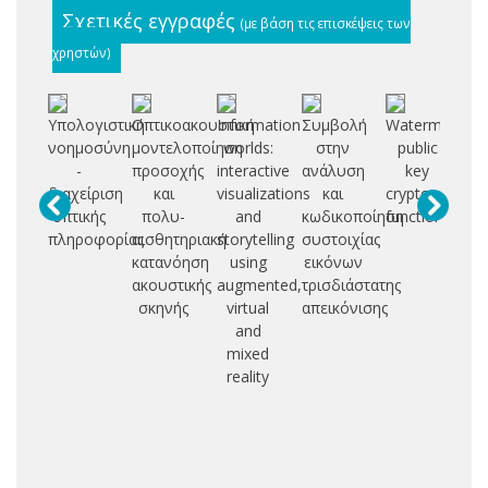
Σχετικές εγγραφές
(με βάση τις επισκέψεις των
χρηστών)
Υπολογιστική
Οπτικοακουστική
Information
Συμβολή
Watermarking
Βε
νοημοσύνη
μοντελοποίηση
worlds:
στην
public
μ
-
προσοχής
interactive
ανάλυση
key
s
διαχείριση
και
visualizations
και
cryptographic
κ
οπτικής
πολυ-
and
κωδικοποίηση
functions
αν
πληροφορίας
αισθητηριακή
storytelling
συστοιχίας
κατανόηση
using
εικόνων
ακουστικής
augmented,
τρισδιάστατης
σκηνής
virtual
απεικόνισης
and
mixed
reality