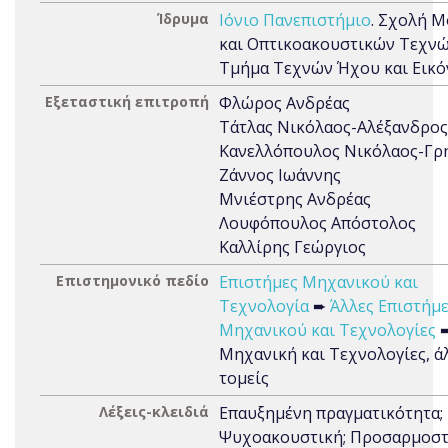
Ίδρυμα
Ιόνιο Πανεπιστήμιο
. Σχολή 
και Οπτικοακουστικών Τεχνώ
Τμήμα Τεχνών Ήχου και Εικό
Εξεταστική επιτροπή
Φλώρος Ανδρέας
Τάτλας Νικόλαος-Αλέξανδρος
Κανελλόπουλος Νικόλαος-Γρ
Ζάννος Ιωάννης
Μνιέστρης Ανδρέας
Λουφόπουλος Απόστολος
Καλλίρης Γεώργιος
Επιστημονικό πεδίο
Επιστήμες Μηχανικού και
Τεχνολογία
➨
Άλλες Επιστήμ
Μηχανικού και Τεχνολογίες
Μηχανική και Τεχνολογίες, ά
τομείς
Λέξεις-κλειδιά
Επαυξημένη πραγματικότητα;
Ψυχοακουστική; Προσαρμοστ