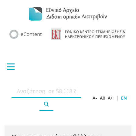
A-
A0
A+
|
EN