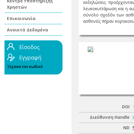
Κέντρο Υποστήριξης
εκδηλώσεις προέρχονταν
Χρηστών
λευκοκυττάρωση και η αυ
σύνολο σχεδόν των ασθε
Επικοινωνία
ασθενείς πήραν κορτικοειδ
Ανοικτά Δεδομένα
Είσοδος
Εγγραφή
Ξέχασα τον κωδικό
DOI
Διεύθυνση Handle
ND