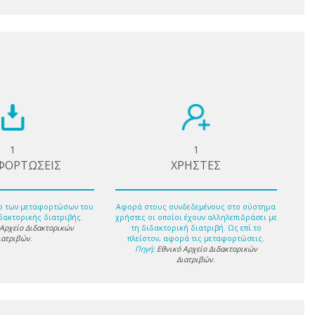
1
1
ΦΟΡΤΩΣΕΙΣ
ΧΡΗΣΤΕΣ
ο των μεταφορτώσων του
Αφορά στους συνδεδεμένους στο σύστημα
δακτορικής διατριβής.
χρήστες οι οποίοι έχουν αλληλεπιδράσει με
 Αρχείο Διδακτορικών
τη διδακτορική διατριβή. Ως επί το
ιατριβών
.
πλείστον, αφορά τις μεταφορτώσεις.
Πηγή:
Εθνικό Αρχείο Διδακτορικών
Διατριβών
.