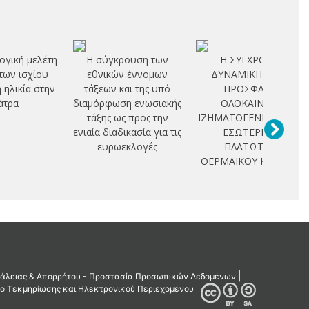
ογική μελέτη
Η σύγκρουση των
Η ΣΥΓΧΡΟΝΗ
των ισχίου
εθνικών έννομων
ΔΥΝΑΜΙΚΗ ΚΑΙ Η
η ηλικία στην
τάξεων και της υπό
ΠΡΟΣΦΑΤΗ
άτρα
διαμόρφωση ενωσιακής
ΟΛΟΚΑΙΝΙΚΗ
τάξης ως προς την
ΙΖΗΜΑΤΟΓΕΝΕΣΗ ΣΤΟ
ενιαία διαδικασία για τις
ΕΣΩΤΕΡΙΚΟ
ευρωεκλογές
ΠΛΑΤΩΤΟΥ
ΘΕΡΜΑΙΚΟΥ ΚΟΛΠΟΥ