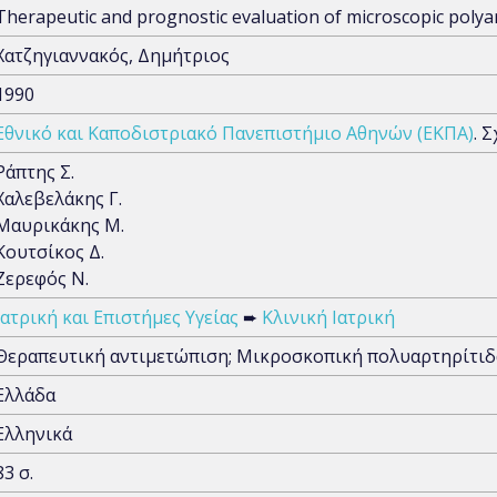
Therapeutic and prognostic evaluation of microscopic polyar
Χατζηγιαννακός, Δημήτριος
1990
Εθνικό και Καποδιστριακό Πανεπιστήμιο Αθηνών (ΕΚΠΑ)
. 
Ράπτης Σ.
Χαλεβελάκης Γ.
Μαυρικάκης Μ.
Κουτσίκος Δ.
Ζερεφός Ν.
Ιατρική και Επιστήμες Υγείας
➨
Κλινική Ιατρική
Θεραπευτική αντιμετώπιση; Μικροσκοπική πολυαρτηρίτιδ
Ελλάδα
Ελληνικά
83 σ.