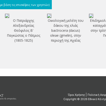
(με βάση τις επισκέψεις των χρηστών)
Ο Πατριάρχης
Οικολογική μελέτη του
Επιδημιολ
Αλεξανδρείας
δάκου της ελιάς
καταγμά
Θεόφιλος Β'
bactrocera (dacus)
στην τρίτ
Παγκώστας ο Πάτμιος
oleae (gmelin), στην
Π
(1805-1825)
περιοχή της Αχαΐας