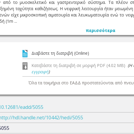
 από το μυοσκελετικό και γαστρεντερικό σύστημα. Τα πλέον στ
ξημένη ταχύτητα καθιζήσεως. Η νεφρική λειτουργία ήταν μειωμένη
νών είχε μικροσκοπική αιματουρία και λευκωματουρία ενώ το νεφ
ή (1m ...
περισσότερα
Διαβάστε τη διατριβή (Online)
Κατεβάστε τη διατριβή σε μορφή PDF (4.02 MB)
(Η
εγγραφή
)
Όλα τα τεκμήρια στο ΕΑΔΔ προστατεύονται από πνευμ
10.12681/eadd/5055
http://hdl.handle.net/10442/hedi/5055
5055