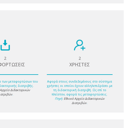
2
2
ΦΟΡΤΩΣΕΙΣ
ΧΡΗΣΤΕΣ
ο των μεταφορτώσων του
Αφορά στους συνδεδεμένους στο σύστημα
δακτορικής διατριβής.
χρήστες οι οποίοι έχουν αλληλεπιδράσει με
 Αρχείο Διδακτορικών
τη διδακτορική διατριβή. Ως επί το
ιατριβών
.
πλείστον, αφορά τις μεταφορτώσεις.
Πηγή:
Εθνικό Αρχείο Διδακτορικών
Διατριβών
.