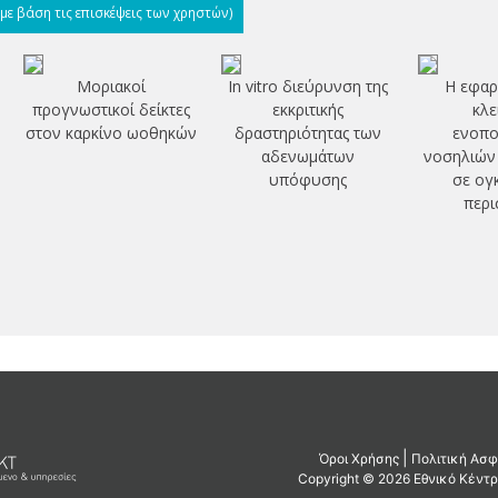
(με βάση τις επισκέψεις των χρηστών)
Μοριακοί
In vitro διεύρυνση της
Η εφαρ
προγνωστικοί δείκτες
εκκριτικής
κλε
στον καρκίνο ωοθηκών
δραστηριότητας των
ενοπο
αδενωμάτων
νοσηλιών
υπόφυσης
σε ογ
περι