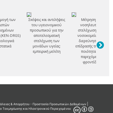
μογή των
Σκέψεις και αντιλήψεις
Μέτρηση της
ιστών
του υγειονομικού
νοσηλευτικής
ιημένων
προσωπικού για την
στελέχωσης των
 (KEN-DRGS)
αποτελεσματική
νοσοκομείων και
κολογικά
στελέχωση των
διερεύνηση της
στατικά
μονάδων υγείας:
επίδρασής της στην
εμπειρική μελέτη
ποιότητα της
παρεχόμενης
φροντίδας