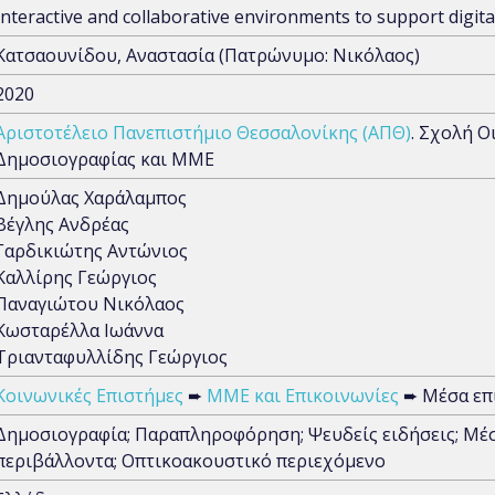
Interactive and collaborative environments to support digita
Κατσαουνίδου, Αναστασία (Πατρώνυμο: Νικόλαος)
2020
Αριστοτέλειο Πανεπιστήμιο Θεσσαλονίκης (ΑΠΘ)
. Σχολή 
Δημοσιογραφίας και ΜΜΕ
Δημούλας Χαράλαμπος
Βέγλης Ανδρέας
Γαρδικιώτης Αντώνιος
Καλλίρης Γεώργιος
Παναγιώτου Νικόλαος
Κωσταρέλλα Ιωάννα
Τριανταφυλλίδης Γεώργιος
Κοινωνικές Επιστήμες
➨
ΜΜΕ και Επικοινωνίες
➨ Μέσα επ
Δημοσιογραφία; Παραπληροφόρηση; Ψευδείς ειδήσεις; Μέσ
περιβάλλοντα; Οπτικοακουστικό περιεχόμενο