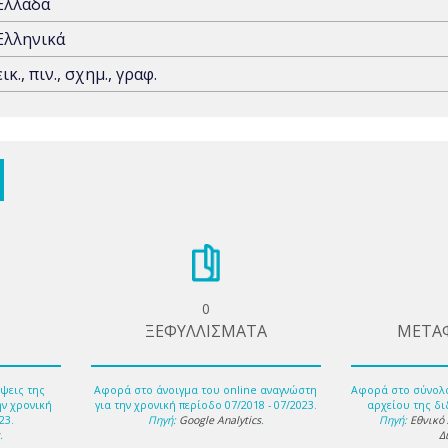
Ελλάδα
Ελληνικά
εικ., πιν., σχημ., γραφ.
0
ΞΕΦΥΛΛΙΣΜΑΤΑ
ΜΕΤΑ
ψεις της
Αφορά στο άνοιγμα του online αναγνώστη
Αφορά στο σύνολ
ην χρονική
για την χρονική περίοδο 07/2018 - 07/2023.
αρχείου της δι
23.
Πηγή:
Google Analytics
.
Πηγή:
Εθνικό
s
.
Δ