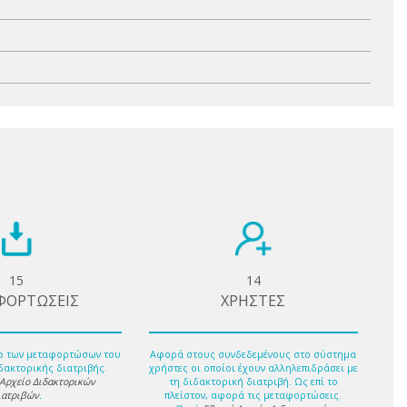
15
14
ΦΟΡΤΩΣΕΙΣ
ΧΡΗΣΤΕΣ
ο των μεταφορτώσων του
Αφορά στους συνδεδεμένους στο σύστημα
δακτορικής διατριβής.
χρήστες οι οποίοι έχουν αλληλεπιδράσει με
 Αρχείο Διδακτορικών
τη διδακτορική διατριβή. Ως επί το
ιατριβών
.
πλείστον, αφορά τις μεταφορτώσεις.