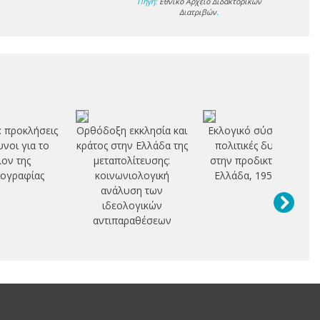
Πηγή:
Εθνικό Αρχείο Διδακτορικών
Διατριβών
.
: προκλήσεις
Ορθόδοξη εκκλησία και
Εκλογικό σύστημα και
υνοι για το
κράτος στην Ελλάδα της
πολιτικές δυνάμεις
ον της
μεταπολίτευσης:
στην προδικτατορική
ογραφίας
κοινωνιολογική
Ελλάδα, 1952-1967
ανάλυση των
ιδεολογικών
αντιπαραθέσεων