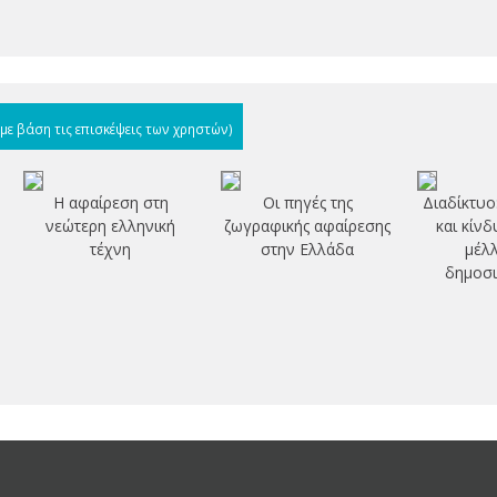
(με βάση τις επισκέψεις των χρηστών)
Η αφαίρεση στη
Οι πηγές της
Διαδίκτυο
νεώτερη ελληνική
ζωγραφικής αφαίρεσης
και κίνδ
τέχνη
στην Ελλάδα
μέλλ
δημοσι