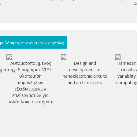
s
.
Δ
(με βάση τις επισκέψεις των χρηστών)
Αυτοματοποιημένος
Design and
Harnessin
ήματος
σχεδιασμός και VLSI
development of
circuits
υλοποίηση
nanoelectronic circuits
variabilit
παράλληλων
and architectures
computing
εξειδικευμένων
επεξεργαστών για
πολύπλοκα συστήματα