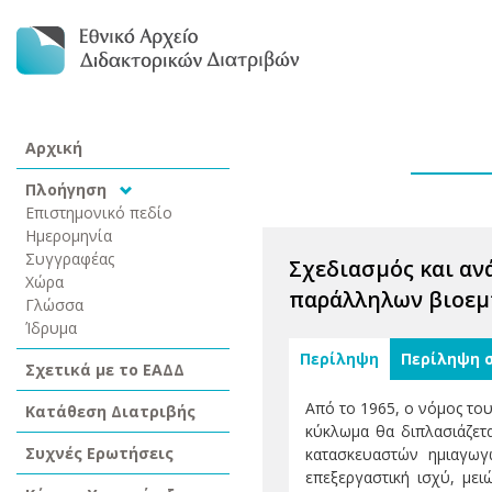
Αρχική
Πλοήγηση
Επιστημονικό πεδίο
Ημερομηνία
Συγγραφέας
Σχεδιασμός και α
Χώρα
παράλληλων βιοεμ
Γλώσσα
Ίδρυμα
Περίληψη
Περίληψη 
Σχετικά με το ΕΑΔΔ
Από το 1965, ο νόμος του
Κατάθεση Διατριβής
κύκλωμα θα διπλασιάζετα
Συχνές Ερωτήσεις
κατασκευαστών ημιαγωγ
επεξεργαστική ισχύ, μει