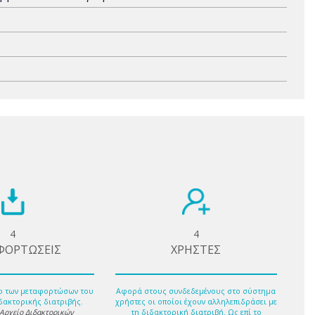
4
4
ΦΟΡΤΩΣΕΙΣ
ΧΡΗΣΤΕΣ
ο των μεταφορτώσων του
Αφορά στους συνδεδεμένους στο σύστημα
δακτορικής διατριβής.
χρήστες οι οποίοι έχουν αλληλεπιδράσει με
 Αρχείο Διδακτορικών
τη διδακτορική διατριβή. Ως επί το