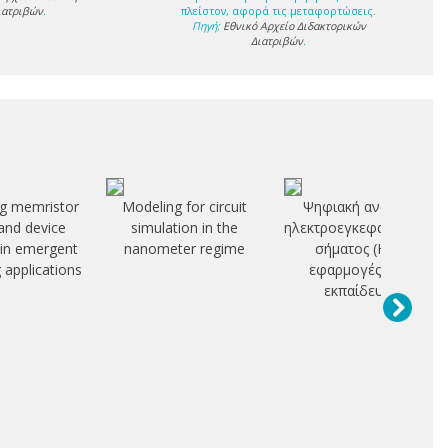
ιατριβών
.
πλείστον, αφορά τις μεταφορτώσεις.
Πηγή:
Εθνικό Αρχείο Διδακτορικών
Διατριβών
.
g memristor
Modeling for circuit
Ψηφιακή ανάλυση
 and device
simulation in the
ηλεκτροεγκεφαλογραφι
y in emergent
nanometer regime
σήματος (ΗΕΓ):
 applications
εφαρμογές στην
εκπαίδευση