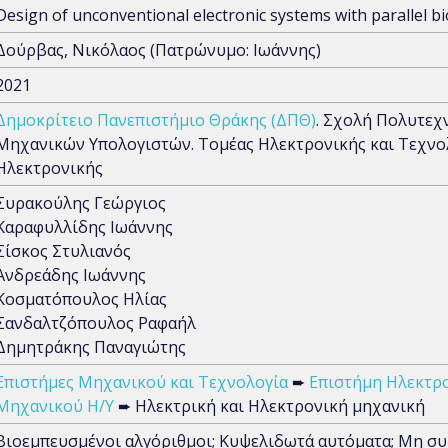
Design of unconventional electronic systems with parallel b
Δούρβας, Νικόλαος (Πατρώνυμο: Ιωάννης)
2021
Δημοκρίτειο Πανεπιστήμιο Θράκης (ΔΠΘ)
. Σχολή Πολυτεχ
Μηχανικών Υπολογιστών. Τομέας Ηλεκτρονικής και Τεχνο
Ηλεκτρονικής
Συρακούλης Γεώργιος
Καραφυλλίδης Ιωάννης
Σίσκος Στυλιανός
Ανδρεάδης Ιωάννης
Κοσματόπουλος Ηλίας
Σανδαλτζόπουλος Ραφαήλ
Δημητράκης Παναγιώτης
Επιστήμες Μηχανικού και Τεχνολογία
➨
Επιστήμη Ηλεκτρ
Μηχανικού Η/Υ
➨ Ηλεκτρική και Ηλεκτρονική μηχανική
Βιοεμπευσμένοι αλγόριθμοι; Κυψελιδωτά αυτόματα; Μη σ