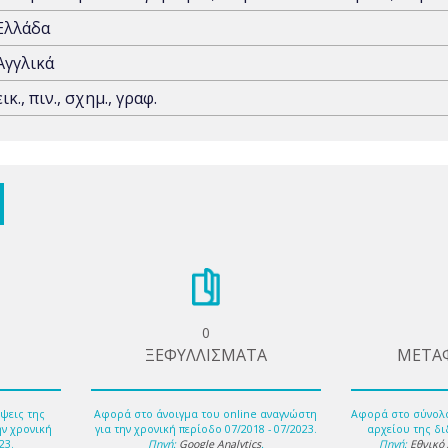
Ελλάδα
Αγγλικά
εικ., πιν., σχημ., γραφ.
0
ΞΕΦΥΛΛΙΣΜΑΤΑ
ΜΕΤΑ
ψεις της
Αφορά στο άνοιγμα του online αναγνώστη
Αφορά στο σύνολ
ην χρονική
για την χρονική περίοδο 07/2018 - 07/2023.
αρχείου της δι
23.
Πηγή:
Google Analytics
.
Πηγή:
Εθνικό