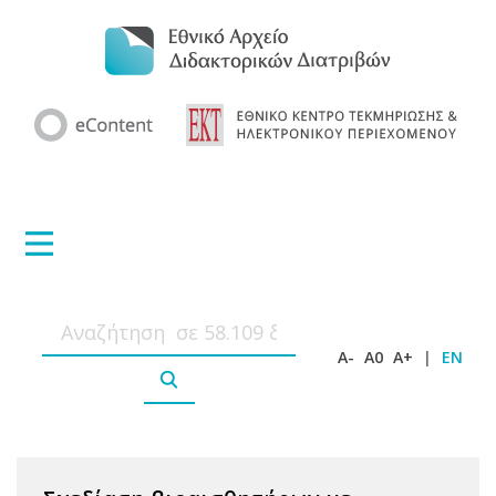
A-
A0
A+
|
EN