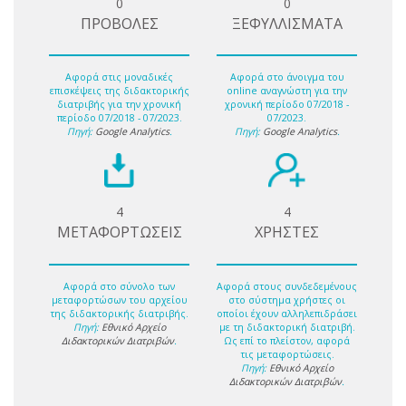
0
0
ΠΡΟΒΟΛΕΣ
ΞΕΦΥΛΛΙΣΜΑΤΑ
Αφορά στις μοναδικές
Αφορά στο άνοιγμα του
επισκέψεις της διδακτορικής
online αναγνώστη για την
διατριβής για την χρονική
χρονική περίοδο 07/2018 -
περίοδο 07/2018 - 07/2023.
07/2023.
Πηγή:
Google Analytics
.
Πηγή:
Google Analytics
.
4
4
ΜΕΤΑΦΟΡΤΩΣΕΙΣ
ΧΡΗΣΤΕΣ
Αφορά στο σύνολο των
Αφορά στους συνδεδεμένους
μεταφορτώσων του αρχείου
στο σύστημα χρήστες οι
της διδακτορικής διατριβής.
οποίοι έχουν αλληλεπιδράσει
Πηγή:
Εθνικό Αρχείο
με τη διδακτορική διατριβή.
Διδακτορικών Διατριβών
.
Ως επί το πλείστον, αφορά
τις μεταφορτώσεις.
Πηγή:
Εθνικό Αρχείο
Διδακτορικών Διατριβών
.