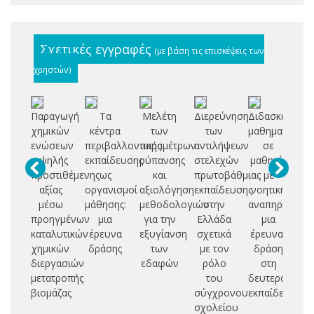
Σχετικές εγγραφές
(με βάση τις επισκέψεις των
χρηστών)
Παραγωγή
Τα
Μελέτη
Διερεύνηση
Διδασκαλία
Αξ
χημικών
κέντρα
των
των
μαθηματικών
ενώσεων
περιβαλλοντικής
παραμέτρων
αντιλήψεων
σε
υ
υψηλής
εκπαίδευσης
ρύπανσης
στελεχών
μαθητές
κα
προστιθέμενης
ως
και
πρωτοβάθμιας
με
αξίας
οργανισμοί
αξιολόγηση
εκπαίδευσης
νοητική
π
μέσω
μάθησης:
μεθοδολογιών
στην
αναπηρία:
εν
προηγμένων
μια
για την
Ελλάδα
μια
καταλυτικών
έρευνα
εξυγίανση
σχετικά
έρευνα-
χημικών
δράσης
των
με τον
δράση
διεργασιών
εδαφών
ρόλο
στη
μετατροπής
του
δευτεροβάθμι
βιομάζας
σύγχρονου
εκπαίδευση
σχολείου