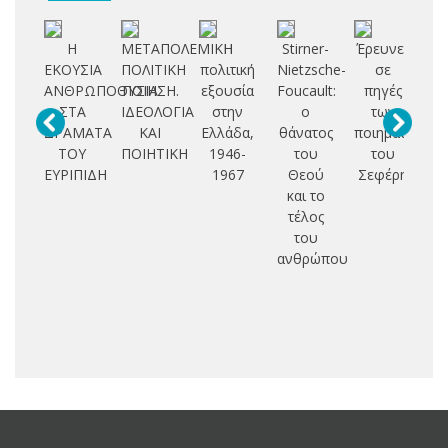
Η
ΜΕΤΑΠΟΛΕΜΙΚΗ
Η
Stirner-
Έρευνες
ΕΚΟΥΣΙΑ
ΠΟΛΙΤΙΚΗ
πολιτική
Nietzsche-
σε
δρ
ΑΝΘΡΩΠΟΘΥΣΙΑ
ΠΟΙΗΣΗ.
εξουσία
Foucault:
πηγές
ΣΤΑ
ΙΔΕΟΛΟΓΙΑ
στην
ο
των
ΔΡΑΜΑΤΑ
ΚΑΙ
Ελλάδα,
θάνατος
ποιημάτων
Σ
ΤΟΥ
ΠΟΙΗΤΙΚΗ
1946-
του
του
πο
ΕΥΡΙΠΙΔΗ
1967
Θεού
Σεφέρη
και το
ση
τέλος
α
του
ανθρώπου
κ
Αν