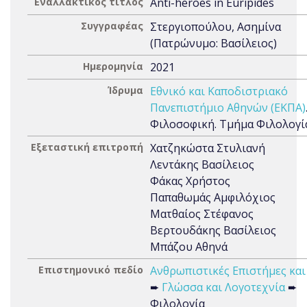
Εναλλακτικός τίτλος
Anti-heroes in Euripides
Συγγραφέας
Στεργιοπούλου, Ασημίνα
(Πατρώνυμο: Βασίλειος)
Ημερομηνία
2021
Ίδρυμα
Εθνικό και Καποδιστριακό
Πανεπιστήμιο Αθηνών (ΕΚΠΑ)
Φιλοσοφική. Τμήμα Φιλολογί
Εξεταστική επιτροπή
Χατζηκώστα Στυλιανή
Λεντάκης Βασίλειος
Φάκας Χρήστος
Παπαθωμάς Αμφιλόχιος
Ματθαίος Στέφανος
Βερτουδάκης Βασίλειος
Μπάζου Αθηνά
Επιστημονικό πεδίο
Ανθρωπιστικές Επιστήμες και
➨
Γλώσσα και Λογοτεχνία
➨
Φιλολογία