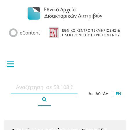
A-
A0
A+
|
EN