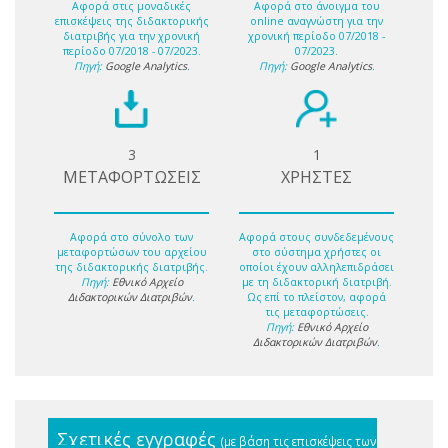
Αφορά στις μοναδικές
Αφορά στο άνοιγμα του
επισκέψεις της διδακτορικής
online αναγνώστη για την
διατριβής για την χρονική
χρονική περίοδο 07/2018 -
περίοδο 07/2018 - 07/2023.
07/2023.
Πηγή:
Google Analytics
.
Πηγή:
Google Analytics
.
3
1
ΜΕΤΑΦΟΡΤΩΣΕΙΣ
ΧΡΗΣΤΕΣ
Αφορά στο σύνολο των
Αφορά στους συνδεδεμένους
μεταφορτώσων του αρχείου
στο σύστημα χρήστες οι
της διδακτορικής διατριβής.
οποίοι έχουν αλληλεπιδράσει
Πηγή:
Εθνικό Αρχείο
με τη διδακτορική διατριβή.
Διδακτορικών Διατριβών
.
Ως επί το πλείστον, αφορά
τις μεταφορτώσεις.
Πηγή:
Εθνικό Αρχείο
Διδακτορικών Διατριβών
.
Σχετικές εγγραφές
(με βάση τις επισκέψεις των