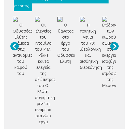
χρηστών)
Ο
Οι
Ο
Η
Επίδραση
Ελ
Οδυσσέας
ελεγείες
θάνατος
ποιητική
των
Ελύτης
του
στο
γενιά
αιωρούμενων
α
ανάμεσα
Ντουΐνο
έργο
του 70:
σωματιδίων
δι
στις
του Ρ.Μ.
του
ιδεολογική
στο
αντινομίες
Ρίλκε
Οδυσσέα
και
ενεργειακό
μ
του
και τα
Ελύτη
αισθητική
ισοζύγιο
[
καιρού
ελεγεία
διερεύνηση
της
του
της
ατμόσφαιρας
οξώπετρας
της
του Ο.
Μεσογείου
Ελύτη:
συγκριτική
μελέτη
ανάμεσα
στα δύο
έργα