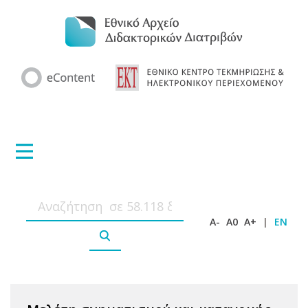
A-
A0
A+
|
EN