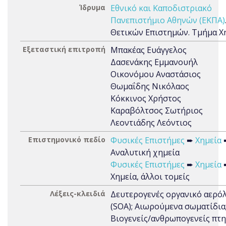
Ίδρυμα
Εθνικό και Καποδιστριακό
Πανεπιστήμιο Αθηνών (ΕΚΠΑ)
Θετικών Επιστημών. Τμήμα Χ
Εξεταστική επιτροπή
Μπακέας Ευάγγελος
Δασενάκης Εμμανουήλ
Οικονόμου Αναστάσιος
Θωμαΐδης Νικόλαος
Κόκκινος Χρήστος
Καραβόλτσος Σωτήριος
Λεοντιάδης Λεόντιος
Επιστημονικό πεδίο
Φυσικές Επιστήμες
➨
Χημεία
Αναλυτική χημεία
Φυσικές Επιστήμες
➨
Χημεία
Χημεία, άλλοι τομείς
Λέξεις-κλειδιά
Δευτερογενές οργανικό αερό
(SOA); Αιωρούμενα σωματίδια
Βιογενείς/ανθρωπογενείς πτη