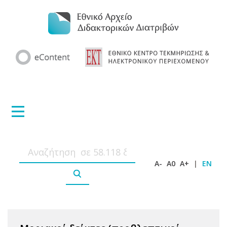
A-
A0
A+
|
EN