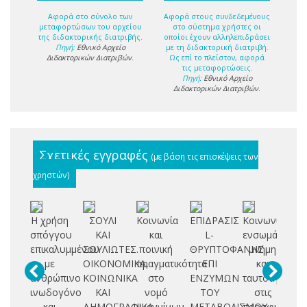
Αφορά στο σύνολο των
Αφορά στους συνδεδεμένους
μεταφορτώσων του αρχείου
στο σύστημα χρήστες οι
της διδακτορικής διατριβής.
οποίοι έχουν αλληλεπιδράσει
Πηγή:
Εθνικό Αρχείο
με τη διδακτορική διατριβή.
Διδακτορικών Διατριβών
.
Ως επί το πλείστον, αφορά
τις μεταφορτώσεις.
Πηγή:
Εθνικό Αρχείο
Διδακτορικών Διατριβών
.
Σχετικές εγγραφές
(με βάση τις επισκέψεις των
χρηστών)
Η χρήση
ΣΟΥΛΙ
Κοινωνία
ΕΠΙΔΡΑΣΙΣ
Κοινωνική
σπόγγου
ΚΑΙ
και
L-
ενσωμάτωση,
ισ
επικαλυμμένου
ΣΟΥΛΙΩΤΕΣ.
ποινική
ΘΡΥΠΤΟΦΑΝΗΣ
μνήμη
τρ
με
ΟΙΚΟΝΟΜΙΚΑ,
πραγματικότητα
ΕΠΙ
και
ανθρώπινο
ΚΟΙΝΩΝΙΚΑ
στο
ΕΝΖΥΜΩΝ
ταυτότητα
Σο
ινωδογόνο
ΚΑΙ
νομό
ΤΟΥ
στις
ισ
και
ΔΗΜΟΓΡΑΦΙΚΑ
Ιωαννίνων
ΜΕΤΑΒΟΛΙΣΜΟΥ
προσφυγικές