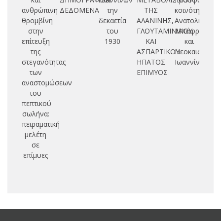
ανθρώπινη
ΔΕΔΟΜΕΝΑ
την
ΤΗΣ
κοινότητες
τ
θρομβίνη
δεκαετία
ΑΛΑΝΙΝΗΣ,
Ανατολή,
τα
στην
του
ΓΛΟΥΤΑΜΙΝΙΚΟΥ
Μπάφρα
επίτευξη
1930
ΚΑΙ
και
της
ΑΣΠΑΡΤΙΚΟΥ
Νεοκαισάρεια
στεγανότητας
ΗΠΑΤΟΣ
Ιωαννίνων
των
ΕΠΙΜΥΟΣ
αναστομώσεων
του
πεπτικού
σωλήνα:
πειραματική
μελέτη
σε
επίμυες