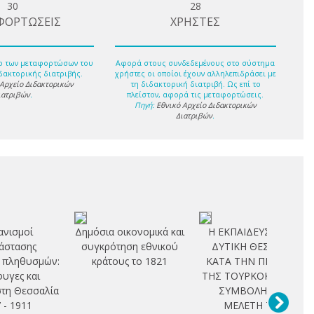
30
28
ΦΟΡΤΩΣΕΙΣ
ΧΡΗΣΤΕΣ
ο των μεταφορτώσων του
Αφορά στους συνδεδεμένους στο σύστημα
δακτορικής διατριβής.
χρήστες οι οποίοι έχουν αλληλεπιδράσει με
 Αρχείο Διδακτορικών
τη διδακτορική διατριβή. Ως επί το
ιατριβών
.
πλείστον, αφορά τις μεταφορτώσεις.
Πηγή:
Εθνικό Αρχείο Διδακτορικών
Διατριβών
.
νισμοί
Δημόσια οικονομικά και
Η ΕΚΠΑΙΔΕΥΣΗ ΣΤΗ
άστασης
συγκρότηση εθνικού
ΔΥΤΙΚΗ ΘΕΣΣΑΛΙΑ
 πληθυσμών:
κράτους το 1821
ΚΑΤΑ ΤΗΝ ΠΕΡΙΟΔΟ
υγες και
ΤΗΣ ΤΟΥΡΚΟΚΡΑΤΙΑΣ.
στη Θεσσαλία
ΣΥΜΒΟΛΗ ΣΤΗ
 - 1911
ΜΕΛΕΤΗ ΤΟΥ