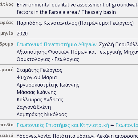
τίτλος
Environmental qualitative assessment of groundwate
factors in the Farsala area / Thessaly basin
αφέας
Παρπόδης, Κωνσταντίνος (Πατρώνυμο: Γεώργιος)
μηνία
2020
Ίδρυμα
Γεωπονικό Πανεπιστήμιο Αθηνών
. Σχολή Περιβάλ
Αξιοποίησης Φυσικών Πόρων και Γεωργικής Μηχαν
Ορυκτολογίας - Γεωλογίας
ιτροπή
Σταμάτης Γεώργιος
Ψυχογιού Μαρία
Αργυροκαστρίτης Ιωάννης
Μάσσας Ιωάννης
Καλλιώρας Ανδρέας
Ζαγγανά Ελένη
Λαμπράκης Νικόλαος
 πεδίο
Γεωπονικές Επιστήμες και Κτηνιατρική
➨
Γεωπονία
λειδιά
Υδρογεωλογία; Ποιότητα υδάτων; Λεκάνη απορροή