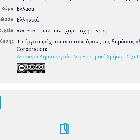
Χώρα
Ελλάδα
λώσσα
Ελληνικά
οιχεία
xxx, 326 σ., εικ., πιν., χαρτ., σχημ., γραφ.
άθεσης
Το έργο παρέχεται υπό τους όρους της δημόσιας 
Corporation:
Αναφορά Δημιουργού - Μη Εμπορική Χρήση - Όχι Π