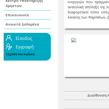
Κέντρο Υποστήριξης
ενεργειών που πραγματο
Χρηστών
ανατολική απόληξη της λ
διαφορετικοί τύποι υπό
Επικοινωνία
λεκάνης των Φαρσάλων, β) 
Ανοικτά Δεδομένα
Είσοδος
Εγγραφή
Ξέχασα τον κωδικό
Διεύθυνση 