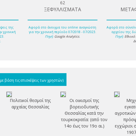
62
ΞΕΦΥΛΛΙΣΜΑΤΑ
ΜΕΤΑ
ψεις της
Αφορά στο άνοιγμα του online αναγνώστη
Αφορά στο σύνολ
ην χρονική
για την χρονική περίοδο 07/2018 - 07/2023.
αρχείου της δι
23.
Πηγή:
Google Analytics
.
Πηγή:
Εθνικό
s
.
Δ
(με βάση τις επισκέψεις των χρηστών)
Πολιτικοί θεσμοί της
Οι οικισμοί της
Μηχα
αρχαίας Θεσσαλίας
βορειοδυτικής
εγκατ
Θεσσαλίας κατά την
αγροτικών
τουρκοκρατία: (από τον
πρόσφ
14ο έως τον 19ο αι.)
εγχώριοι 
1907