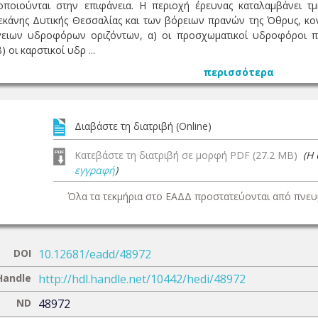
ποιούνται στην επιφάνεια. Η περιοχή έρευνας καταλαμβάνει τμ
εκάνης Δυτικής Θεσσαλίας και των βόρειων πρανών της Όθρυς, κον
γειων υδροφόρων οριζόντων, α) οι προσχωµατικοί υδροφόροι πο
οι καρστικοί υδρ ...
περισσότερα
Διαβάστε τη διατριβή (Online)
Κατεβάστε τη διατριβή σε μορφή PDF (27.2 MB)
(Η
εγγραφή
)
Όλα τα τεκμήρια στο ΕΑΔΔ προστατεύονται από πνευμ
DOI
10.12681/eadd/48972
Handle
http://hdl.handle.net/10442/hedi/48972
ND
48972