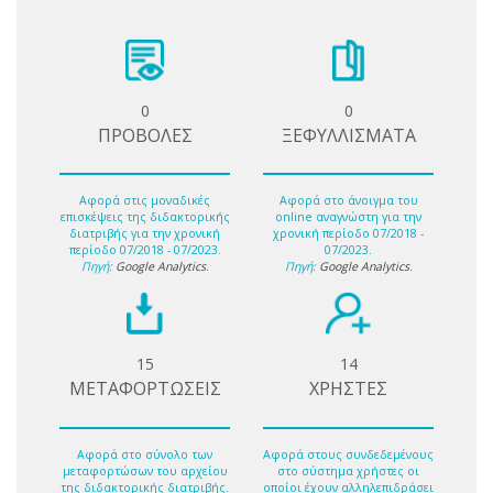
0
0
ΠΡΟΒΟΛΕΣ
ΞΕΦΥΛΛΙΣΜΑΤΑ
Αφορά στις μοναδικές
Αφορά στο άνοιγμα του
επισκέψεις της διδακτορικής
online αναγνώστη για την
διατριβής για την χρονική
χρονική περίοδο 07/2018 -
περίοδο 07/2018 - 07/2023.
07/2023.
Πηγή:
Google Analytics
.
Πηγή:
Google Analytics
.
15
14
ΜΕΤΑΦΟΡΤΩΣΕΙΣ
ΧΡΗΣΤΕΣ
Αφορά στο σύνολο των
Αφορά στους συνδεδεμένους
μεταφορτώσων του αρχείου
στο σύστημα χρήστες οι
της διδακτορικής διατριβής.
οποίοι έχουν αλληλεπιδράσει