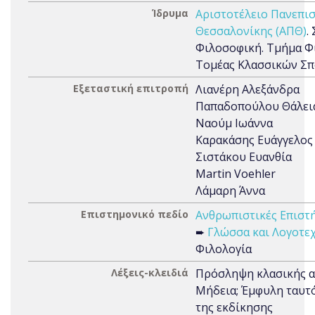
Ίδρυμα
Αριστοτέλειο Πανεπι
Θεσσαλονίκης (ΑΠΘ)
.
Φιλοσοφική. Τμήμα Φι
Τομέας Κλασσικών Σ
Εξεταστική επιτροπή
Λιανέρη Αλεξάνδρα
Παπαδοπούλου Θάλει
Ναούμ Ιωάννα
Καρακάσης Ευάγγελος
Σιστάκου Ευανθία
Martin Voehler
Λάμαρη Άννα
Επιστημονικό πεδίο
Ανθρωπιστικές Επιστή
➨
Γλώσσα και Λογοτε
Φιλολογία
Λέξεις-κλειδιά
Πρόσληψη κλασικής α
Μήδεια; Έμφυλη ταυτό
της εκδίκησης