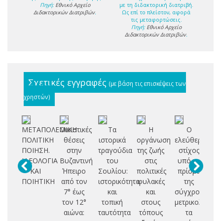
Πηγή:
Εθνικό Αρχείο
με τη διδακτορική διατριβή.
Διδακτορικών Διατριβών
.
Ως επί το πλείστον, αφορά
τις μεταφορτώσεις.
Πηγή:
Εθνικό Αρχείο
Διδακτορικών Διατριβών
.
Σχετικές εγγραφές
(με βάση τις επισκέψεις των
χρηστών)
ΜΕΤΑΠΟΛΕΜΙΚΗ
Οικιστικές
Τα
Η
Ο
Πα
ΠΟΛΙΤΙΚΗ
θέσεις
ιστορικά
οργάνωση
ελεύθερος
Ή
ΠΟΙΗΣΗ.
στην
τραγούδια
της ζωής
στίχος
(4
ΙΔΕΟΛΟΓΙΑ
Βυζαντινή
του
στις
υπό το
ΚΑΙ
Ήπειρο
Σουλίου:
πολιτικές
πρίσμα
μα
ΠΟΙΗΤΙΚΗ
από τον
ιστορικότητα
φυλακές
της
7° έως
και
και
σύγχρονης
γλ
τον 12°
τοπική
στους
μετρικολογίας
αιώνα:
ταυτότητα
τόπους
τα