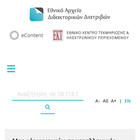
A-
A0
A+
|
EN