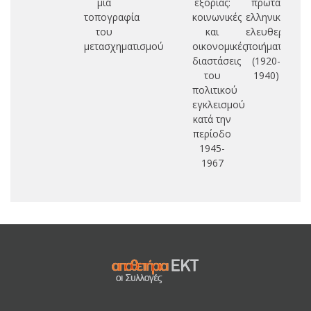
μια
εξορίας:
πρώτα
τοπογραφία
κοινωνικές
ελληνικά
του
και
ελευθερόστιχ
μετασχηματισμού
οικονομικές
ποιήματα
διαστάσεις
(1920-
του
1940)
πολιτικού
εγκλεισμού
κατά την
περίοδο
1945-
1967