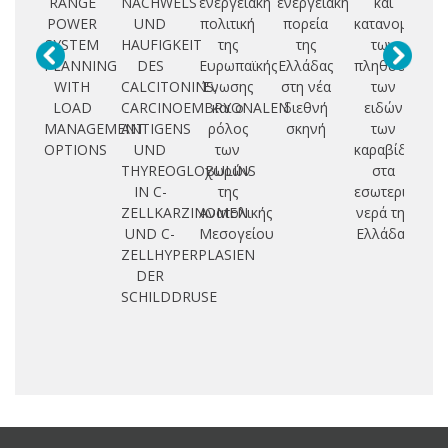
RANGE
NACHWELS
ενεργειακή
ενεργειακή
και
Μ
POWER
UND
πολιτική
πορεία
κατανομή
Γ
SYSTEM
HAUFIGKEIT
της
της
των
PLANNING
DES
Ευρωπαϊκής
Ελλάδας
πληθυσμών
WITH
CALCITONINS,
Ένωσης
στη νέα
των
LOAD
CARCINOEMBRYONALEN
και ο
διεθνή
ειδών
Μ
MANAGEMENT
ANTIGENS
ρόλος
σκηνή
των
OPTIONS
UND
των
καραβίδων
THYREOGLOBULINS
χωρών
στα
IN C-
της
εσωτερικά
ZELLKARZINOMEN
Ανατολικής
νερά της
UND C-
Μεσογείου
Ελλάδας
ZELLHYPERPLASIEN
DER
SCHILDDRUSE