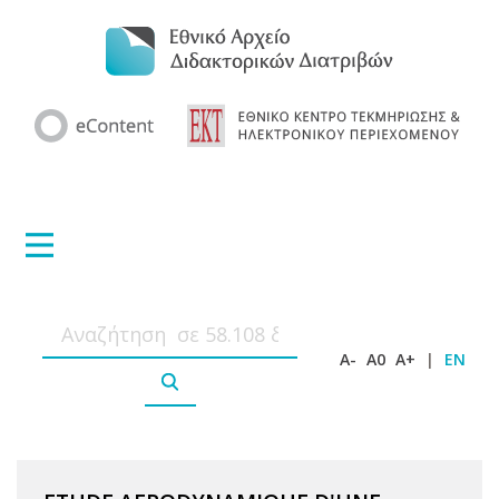
A-
A0
A+
|
EN