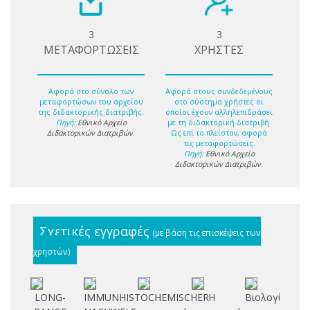
3
3
ΜΕΤΑΦΟΡΤΩΣΕΙΣ
ΧΡΗΣΤΕΣ
Αφορά στο σύνολο των
Αφορά στους συνδεδεμένους
μεταφορτώσων του αρχείου
στο σύστημα χρήστες οι
της διδακτορικής διατριβής.
οποίοι έχουν αλληλεπιδράσει
Πηγή:
Εθνικό Αρχείο
με τη διδακτορική διατριβή.
Διδακτορικών Διατριβών
.
Ως επί το πλείστον, αφορά
τις μεταφορτώσεις.
Πηγή:
Εθνικό Αρχείο
Διδακτορικών Διατριβών
.
Σχετικές εγγραφές
(με βάση τις επισκέψεις των
χρηστών)
LONG-
IMMUNHISTOCHEMISCHER
Η
Η
Βιολογία
Μ