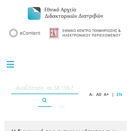
A-
A0
A+
|
EN