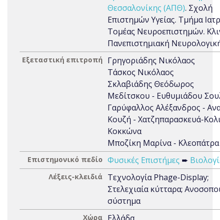
Θεσσαλονίκης (ΑΠΘ)
. Σχολή
Επιστημών Υγείας. Τμήμα Ιατρ
Τομέας Νευροεπιστημών. Κλι
Πανεπιστημιακή Νευρολογικ
Εξεταστική επιτροπή
Γρηγοριάδης Νικόλαος
Τάσκος Νικόλαος
Σκλαβιάδης Θεόδωρος
Μεδίτσκου - Ευθυμιάδου Σου
Γαρύφαλλος Αλέξανδρος - Αν
Κουζή - Χατζηπαρασκευά-Κολ
Κοκκώνα
Μποζίκη Μαρίνα - Κλεοπάτρα
Επιστημονικό πεδίο
Φυσικές Επιστήμες
➨
Βιολογί
Λέξεις-κλειδιά
Τεχνολογία Phage-Display;
Στελεχιαία κύτταρα; Ανοσοπο
σύστημα
Χώρα
Ελλάδα