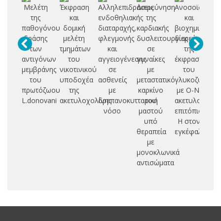
Μελέτη
Έκφραση
Αλληλεπιδράσεις
Διερεύνηση
Ανοσοϊστοχημ
Βε
της
και
ενδοθηλιακής
της
και
παθογόνου
δομική
διαταραχής,
καρδιακής
βιοχημική
μ
δράσης
μελέτη
φλεγμονής
δυσλειτουργίας
διερεύνηση
π
των
τμημάτων
και
σε
της
π
αντιγόνων
του
αγγειογένεσης
γυναίκες
έκφρασης
κ
μεμβράνης
νικοτινικού
σε
με
του
εν
του
υποδοχέα
ασθενείς
μεταστατικό
γλυκοζυλιωμ
αυ
πρωτόζωου
της
με
καρκίνο
με Ο-Ν-
L.donovani
ακετυλοχολίνης
δρεπανοκυτταρική
του
ακετυλογλυκο
α
νόσο
μαστού
επιτόπιου
δ
υπό
Η στον
αι
θεραπεία
εγκέφαλο
μ
με
μονοκλωνικά
θ
αντισώματα
πα