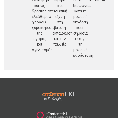
και ως
και
διαφωνίας
1
δραστηριότητα
μουσική
κατά τη
σ
ελεύθερου
τέχνη
μουσική
δη
χρόνου:
στη
ακρόαση
χαρακτηριστικά
βασική
και η
της
εκπαίδευση
σημασία
αγοράς
και την
τους για
πα
και
παιδεία
τη
ε
σχεδιασμός
μουσική
εκπαίδευση
δη