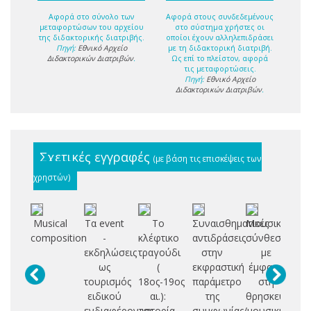
Αφορά στο σύνολο των
Αφορά στους συνδεδεμένους
μεταφορτώσων του αρχείου
στο σύστημα χρήστες οι
της διδακτορικής διατριβής.
οποίοι έχουν αλληλεπιδράσει
Πηγή:
Εθνικό Αρχείο
με τη διδακτορική διατριβή.
Διδακτορικών Διατριβών
.
Ως επί το πλείστον, αφορά
τις μεταφορτώσεις.
Πηγή:
Εθνικό Αρχείο
Διδακτορικών Διατριβών
.
Σχετικές εγγραφές
(με βάση τις επισκέψεις των
χρηστών)
Musical
Τα event
Το
Συναισθηματικές
Μουσική
composition
-
κλέφτικο
αντιδράσεις
σύνθεση
ε
εκδηλώσεις
τραγούδι
στην
με
ως
(
εκφραστική
έμφαση
μι
τουρισμός
18ος-19ος
παράμετρο
στη
ειδικού
αι.):
της
θρησκευτική
μ
ενδιαφέροντος
ιστορία
συμφωνίας/
μουσική
α