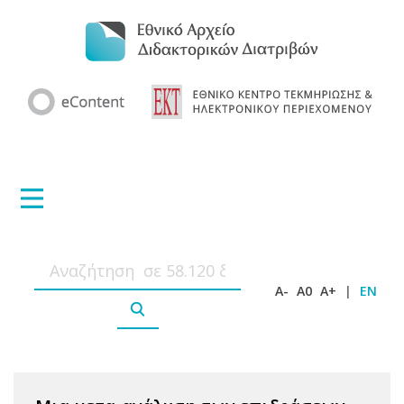
A-
A0
A+
|
EN