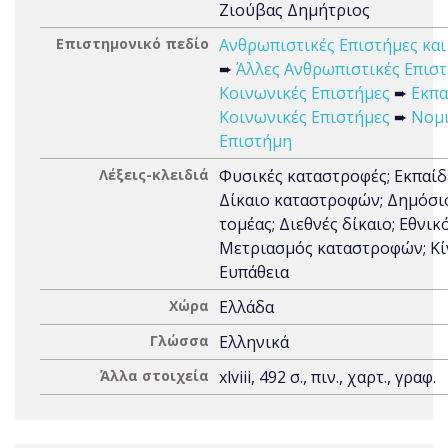
Ζιούβας Δημήτριος
Επιστημονικό πεδίο
Ανθρωπιστικές Επιστήμες και
➨
Άλλες Ανθρωπιστικές Επισ
Κοινωνικές Επιστήμες
➨
Εκπα
Κοινωνικές Επιστήμες
➨
Νομ
Επιστήμη
Λέξεις-κλειδιά
Φυσικές καταστροφές; Eκπαίδ
Δίκαιο καταστροφών; Δημόσι
τομέας; Διεθνές δίκαιο; Εθνικό
Μετριασμός καταστροφών; Kί
Eυπάθεια
Χώρα
Ελλάδα
Γλώσσα
Ελληνικά
Άλλα στοιχεία
xlviii, 492 σ., πιν., χαρτ., γραφ.