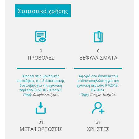
Στατιστικά χρήσης
0
0
ΠΡΟΒΟΛΕΣ
ΞΕΦΥΛΛΙΣΜΑΤΑ
Αφορά στις μοναδικές
Αφορά στο άνοιγμα του
επισκέψεις της διδακτορικής
online αναγνώστη για την
διατριβής για την χρονική
χρονική περίοδο 07/2018 -
περίοδο 07/2018 - 07/2023.
07/2023.
Πηγή:
Google Analytics
.
Πηγή:
Google Analytics
.
31
31
ΜΕΤΑΦΟΡΤΩΣΕΙΣ
ΧΡΗΣΤΕΣ