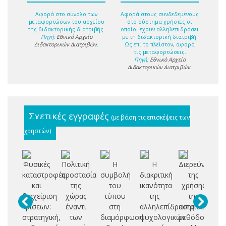
Αφορά στο σύνολο των
Αφορά στους συνδεδεμένους
μεταφορτώσων του αρχείου
στο σύστημα χρήστες οι
της διδακτορικής διατριβής.
οποίοι έχουν αλληλεπιδράσει
Πηγή:
Εθνικό Αρχείο
με τη διδακτορική διατριβή.
Διδακτορικών Διατριβών
.
Ως επί το πλείστον, αφορά
τις μεταφορτώσεις.
Πηγή:
Εθνικό Αρχείο
Διδακτορικών Διατριβών
.
Σχετικές εγγραφές
(με βάση τις επισκέψεις των
χρηστών)
Φυσικές
Πολιτική
Η
Η
Διερεύνηση
καταστροφές
προστασία
συμβολή
διακριτική
της
θ
και
της
του
ικανότητα
χρήσης
διαχείριση
χώρας
τύπου
της
της
δι
κρίσεων:
έναντι
στη
αλληλεπίδρασης
εκπαιδευτικής
α
στρατηγική,
των
διαμόρφωση
ψυχολογικών
μεθόδου