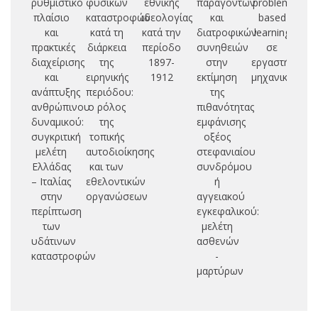
ρυθμιστικό
φυσικών
εθνικής
παραγόντων
problem
πλαίσιο
καταστροφών
ιδεολογίας
και
based
και
κατά τη
κατά την
διατροφικών
learning
πρακτικές
διάρκεια
περίοδο
συνηθειών
σε
διαχείρισης
της
1897-
στην
εργαστήρια
και
ειρηνικής
1912
εκτίμηση
μηχανικών
ανάπτυξης
περιόδου:
της
ανθρώπινου
ο ρόλος
πιθανότητας
δυναμικού:
της
εμφάνισης
συγκριτική
τοπικής
οξέος
μελέτη
αυτοδιοίκησης
στεφανιαίου
Ελλάδας
και των
συνδρόμου
– Ιταλίας
εθελοντικών
ή
στην
οργανώσεων
αγγειακού
περίπτωση
εγκεφαλικού:
των
μελέτη
υδάτινων
ασθενών
καταστροφών
-
μαρτύρων