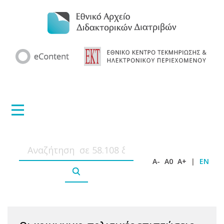
A-
A0
A+
|
EN