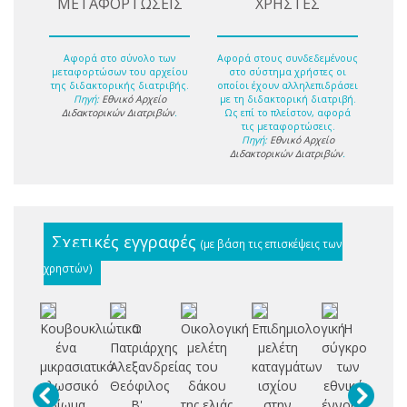
ΜΕΤΑΦΟΡΤΩΣΕΙΣ
ΧΡΗΣΤΕΣ
Αφορά στο σύνολο των
Αφορά στους συνδεδεμένους
μεταφορτώσων του αρχείου
στο σύστημα χρήστες οι
της διδακτορικής διατριβής.
οποίοι έχουν αλληλεπιδράσει
Πηγή:
Εθνικό Αρχείο
με τη διδακτορική διατριβή.
Διδακτορικών Διατριβών
.
Ως επί το πλείστον, αφορά
τις μεταφορτώσεις.
Πηγή:
Εθνικό Αρχείο
Διδακτορικών Διατριβών
.
Σχετικές εγγραφές
(με βάση τις επισκέψεις των
χρηστών)
Κουβουκλιώτικα:
Ο
Οικολογική
Επιδημιολογική
Η
ένα
Πατριάρχης
μελέτη
μελέτη
σύγκρουση
Σ
μικρασιατικό
Αλεξανδρείας
του
καταγμάτων
των
Δ
γλωσσικό
Θεόφιλος
δάκου
ισχίου
εθνικών
ιδίωμα
Β'
της ελιάς
στην
έννομων
Π