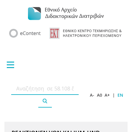
A-
A0
A+
|
EN