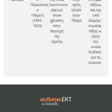
Παγκώστας
bactrocera
τρίτη
τάξεων
Ο
ο
(dacus)
ηλικία
και της
Ι
Πάτμιος
oleae
στην
υπό
(1805-
(gmelin),
Πάτρα
διαμόρφωση
Ε
1825)
στην
ενωσιακής
Π
περιοχή
τάξης ως
Θ
της
προς
Κ
Αχαΐας
την
ενιαία
διαδικασία
για τις
ευρωεκλογές