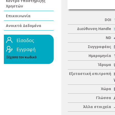
Κέντρο Υποστήριξης
Χρηστών
Επικοινωνία
DOI
Ανοικτά Δεδομένα
Διεύθυνση Handle
ND
Είσοδος
Συγγραφέας
Εγγραφή
Ημερομηνία
Ξέχασα τον κωδικό
Ίδρυμα
Εξεταστική επιτροπή
Χώρα
Γλώσσα
Άλλα στοιχεία