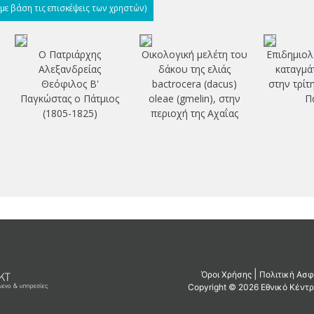
(με βάση τις επισκέψεις των χρηστών)
Ο Πατριάρχης
Οικολογική μελέτη του
Επιδημιολ
Αλεξανδρείας
δάκου της ελιάς
καταγμά
Θεόφιλος Β'
bactrocera (dacus)
στην τρίτ
Παγκώστας ο Πάτμιος
oleae (gmelin), στην
Π
(1805-1825)
περιοχή της Αχαΐας