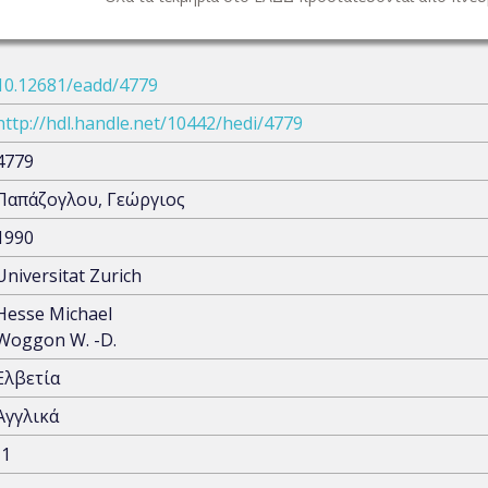
10.12681/eadd/4779
http://hdl.handle.net/10442/hedi/4779
4779
Παπάζογλου, Γεώργιος
1990
Universitat Zurich
Hesse Michael
Woggon W. -D.
Ελβετία
Αγγλικά
-1