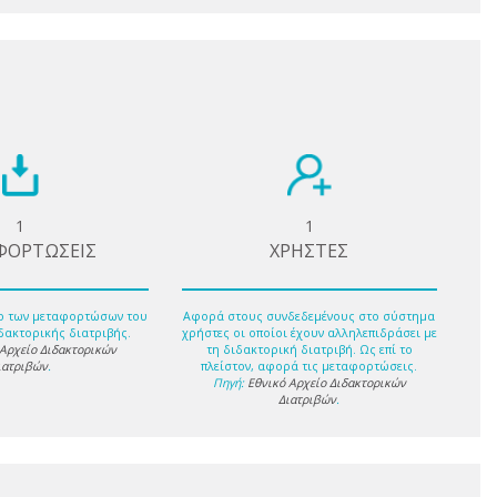
1
1
ΦΟΡΤΩΣΕΙΣ
ΧΡΗΣΤΕΣ
ο των μεταφορτώσων του
Αφορά στους συνδεδεμένους στο σύστημα
δακτορικής διατριβής.
χρήστες οι οποίοι έχουν αλληλεπιδράσει με
 Αρχείο Διδακτορικών
τη διδακτορική διατριβή. Ως επί το
ιατριβών
.
πλείστον, αφορά τις μεταφορτώσεις.
Πηγή:
Εθνικό Αρχείο Διδακτορικών
Διατριβών
.