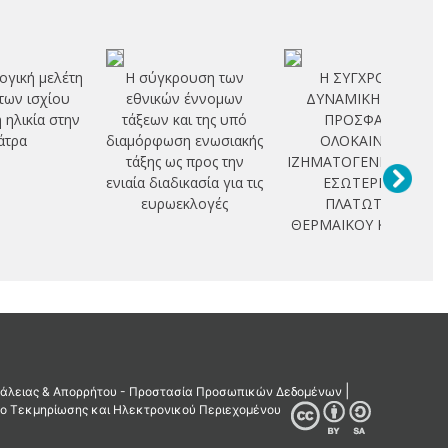
ογική μελέτη
Η σύγκρουση των
Η ΣΥΓΧΡΟΝΗ
των ισχίου
εθνικών έννομων
ΔΥΝΑΜΙΚΗ ΚΑΙ Η
η ηλικία στην
τάξεων και της υπό
ΠΡΟΣΦΑΤΗ
άτρα
διαμόρφωση ενωσιακής
ΟΛΟΚΑΙΝΙΚΗ
τάξης ως προς την
ΙΖΗΜΑΤΟΓΕΝΕΣΗ ΣΤΟ
ενιαία διαδικασία για τις
ΕΣΩΤΕΡΙΚΟ
ευρωεκλογές
ΠΛΑΤΩΤΟΥ
ΘΕΡΜΑΙΚΟΥ ΚΟΛΠΟΥ