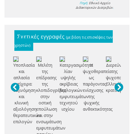
Πηγή:
Εθνικό Αρχείο
Διδακτορικών Διατριβών
.
Σχετικές εγγραφές
(με βάση τις επισκέψεις των
χρηστών)
Υποπλασία
Μελέτη
Κατεργασιμότητα
Η
Διερεύνηση
και
της
λίαν
ψυχοθεραπεία
της
Χ
απλασία
επίδρασης
υψηλής
ως
ψυχοπαθολογ
Θ
αντίχειρα:
της
ακρίβειας
παράγοντας
Ελληνίδων
ταξινόμηση
κλοπιδογρέλης
βιολογικών
ενίσχυσης
κρατουμένων
Σ
και
στην
εμφυτευμάτων
της
Ρ
κλινική
οστική
τεχνητού
ψυχικής
αξιολόγηση
επούλωση
ισχίου
ανθεκτικότητας
θεραπευτικών
και στην
επιλογών
ενσωμάτωση
εμφυτευμάτων