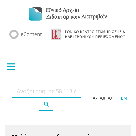
A-
A0
A+
|
EN