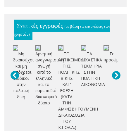
Σχετικές εγγραφές
(με βάση τις επισκέψεις των
χρηστών)
Μη
Αρνητική
ΤΟ
ΤΑ
Το
δικαιούχοι
αναγνωριστική
ΑΝΤΙΚΕΙΜΕΝΟ
ΔΙΚΑΣΤΙΚΑ
προσύμφωνο
κλ
και μη
αγωγή
ΤΗΣ
ΤΕΚΜΗΡΙΑ
δ
υπόχρεοι
κατά το
ΠΟΛΙΤΙΚΗΣ
ΣΤΗΝ
διάδικοι
ελληνικό
ΔΙΚΗΣ
ΠΟΛΙΤΙΚΗ
α
στην
και το
ΚΑΤ'
ΔΙΚΟΝΟΜΙΑ
πολιτική
ευρωπαϊκό
ΕΦΕΣΗ
δίκη
δικονομικό
(ΚΑΤΑ
δίκαιο
ΤΗΝ
ΑΜΦΙΣΒΗΤΟΥΜΕΝΗ
λ
ΔΙΚΑΙΟΔΟΣΙΑ
ΤΟΥ
Ι
Κ.ΠΟΛ.Δ.)