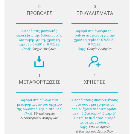
0
0
ΠΡΟΒΟΛΕΣ
ΞΕΦΥΛΛΙΣΜΑΤΑ
Αφορά στις μοναδικές
Αφορά στο άνοιγμα του
επισκέψεις της διδακτορικής
online αναγνώστη για την
διατριβής για την χρονική
χρονική περίοδο 07/2018 -
περίοδο 07/2018 - 07/2023.
07/2023.
Πηγή:
Google Analytics
.
Πηγή:
Google Analytics
.
1
1
ΜΕΤΑΦΟΡΤΩΣΕΙΣ
ΧΡΗΣΤΕΣ
Αφορά στο σύνολο των
Αφορά στους συνδεδεμένους
μεταφορτώσων του αρχείου
στο σύστημα χρήστες οι
της διδακτορικής διατριβής.
οποίοι έχουν αλληλεπιδράσει
Πηγή:
Εθνικό Αρχείο
με τη διδακτορική διατριβή.
Διδακτορικών Διατριβών
.
Ως επί το πλείστον, αφορά
τις μεταφορτώσεις.
Πηγή:
Εθνικό Αρχείο
Διδακτορικών Διατριβών
.