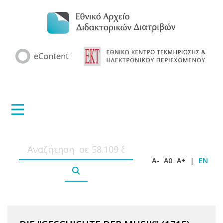
A-
A0
A+
|
EN