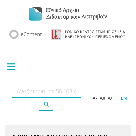
A-
A0
A+
|
EN