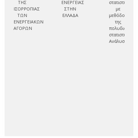
ΤΗΣ
ΕΝΕΡΓΕΙΑΣ
στατιστική
σ
ΙΣΟΡΡΟΠΙΑΣ
ΣΤΗΝ
με
ΤΩΝ
ΕΛΛΑΔΑ
μεθόδους
ΕΝΕΡΓΕΙΑΚΩΝ
της
α
ΑΓΟΡΩΝ
πολυδιάστατη
α
στατιστικής
ηλ
Ανάλυσης.
εν