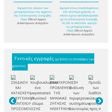
Αφορά στο σύνολο των
Αφορά στους συνδεδεμένους
μεταφορτώσων του αρχείου
στο σύστημα χρήστες οι
της διδακτορικής διατριβής.
οποίοι έχουν αλληλεπιδράσει
Πηγή:
Εθνικό Αρχείο
με τη διδακτορική διατριβή.
Διδακτορικών Διατριβών
.
Ως επί το πλείστον, αφορά
τις μεταφορτώσεις.
Πηγή:
Εθνικό Αρχείο
Διδακτορικών Διατριβών
.
Σχετικές εγγραφές
(με βάση τις επισκέψεις των
χρηστών)
ΣΧΕΔΙΑΣΗ
Κουβουκλιώτικα:
ΒΡΑΧΥΧΡΟΝΙΕΣ
Η
Προσδιορισμ
Σύ
ΚΑΙ
ένα
ΠΡΟΒΛΕΨΕΙΣ
ανάλυση
των
με
ΚΑΤΑΣΚΕΥΗ
μικρασιατικό
ΤΗΣ
των
διαθέσεων
ΕΝΕΡΓΕΙΑΚΟΥ
γλωσσικό
ΜΗΝΙΑΙΑΣ
περιφερειακών
των
απ
ΜΟΝΤΕΛΟΥ
ιδίωμα
ΖΗΤΗΣΗΣ
συστημάτων
φοιτητών
μ
ΠΡΟΣΟΜΟΙΩΣΗΣ
ΗΛΕΚΤΡΙΚΗΣ
καινοτομίας
προς τη