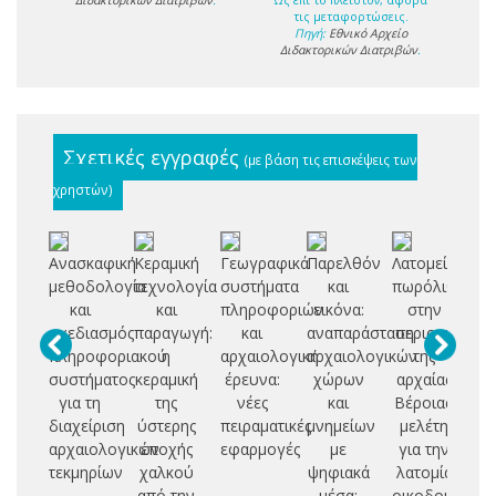
τις μεταφορτώσεις.
Πηγή:
Εθνικό Αρχείο
Διδακτορικών Διατριβών
.
Σχετικές εγγραφές
(με βάση τις επισκέψεις των
χρηστών)
Ανασκαφική
Κεραμική
Γεωγραφικά
Παρελθόν
Λατομεία
Σ
μεθοδολογία
τεχνολογία
συστήματα
και
πωρόλιθου
και
και
πληροφοριών
εικόνα:
στην
α
σχεδιασμός
παραγωγή:
και
αναπαράσταση
περιοχή
πο
πληροφοριακού
η
αρχαιολογική
αρχαιολογικών
της
συστήματος
κεραμική
έρευνα:
χώρων
αρχαίας
γ
για τη
της
νέες
και
Βέροιας:
διαχείριση
ύστερης
πειραματικές
μνημείων
μελέτη
σ
αρχαιολογικών
εποχής
εφαρμογές
με
για την
ελ
τεκμηρίων
χαλκού
ψηφιακά
λατομία
οι
από την
μέσα:
οικοδομικού