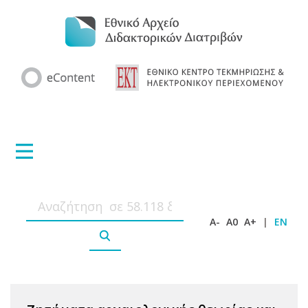
A-
A0
A+
|
EN