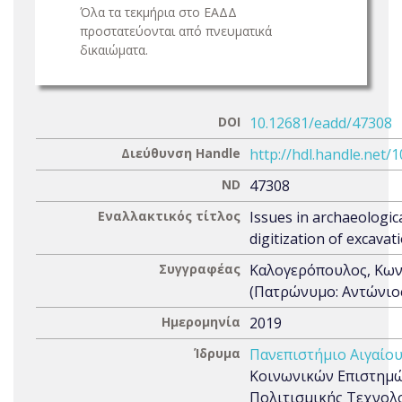
Όλα τα τεκμήρια στο ΕΑΔΔ
προστατεύονται από πνευματικά
δικαιώματα.
DOI
10.12681/eadd/47308
Διεύθυνση Handle
http://hdl.handle.net/
ND
47308
Εναλλακτικός τίτλος
Issues in archaeologic
digitization of excavat
Συγγραφέας
Καλογερόπουλος, Κων
(Πατρώνυμο: Αντώνιο
Ημερομηνία
2019
Ίδρυμα
Πανεπιστήμιο Αιγαίο
Κοινωνικών Επιστημώ
Πολιτισμικής Τεχνολο