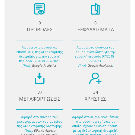
0
0
ΠΡΟΒΟΛΕΣ
ΞΕΦΥΛΛΙΣΜΑΤΑ
Αφορά στις μοναδικές
Αφορά στο άνοιγμα του
επισκέψεις της διδακτορικής
online αναγνώστη για την
διατριβής για την χρονική
χρονική περίοδο 07/2018 -
περίοδο 07/2018 - 07/2023.
07/2023.
Πηγή:
Google Analytics
.
Πηγή:
Google Analytics
.
37
34
ΜΕΤΑΦΟΡΤΩΣΕΙΣ
ΧΡΗΣΤΕΣ
Αφορά στο σύνολο των
Αφορά στους συνδεδεμένους
μεταφορτώσων του αρχείου
στο σύστημα χρήστες οι
της διδακτορικής διατριβής.
οποίοι έχουν αλληλεπιδράσει
Πηγή:
Εθνικό Αρχείο
με τη διδακτορική διατριβή.
Διδακτορικών Διατριβών
.
Ως επί το πλείστον, αφορά