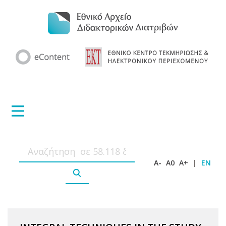
A-
A0
A+
|
EN