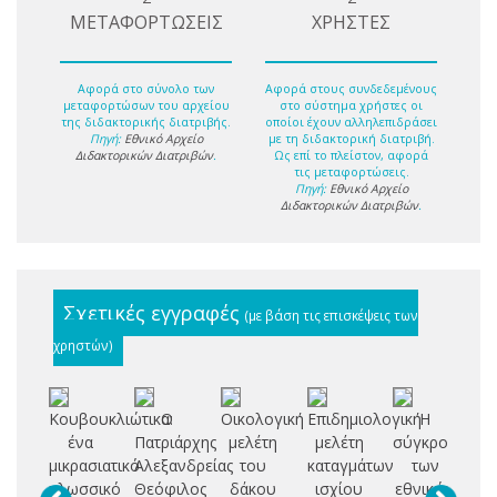
ΜΕΤΑΦΟΡΤΩΣΕΙΣ
ΧΡΗΣΤΕΣ
Αφορά στο σύνολο των
Αφορά στους συνδεδεμένους
μεταφορτώσων του αρχείου
στο σύστημα χρήστες οι
της διδακτορικής διατριβής.
οποίοι έχουν αλληλεπιδράσει
Πηγή:
Εθνικό Αρχείο
με τη διδακτορική διατριβή.
Διδακτορικών Διατριβών
.
Ως επί το πλείστον, αφορά
τις μεταφορτώσεις.
Πηγή:
Εθνικό Αρχείο
Διδακτορικών Διατριβών
.
Σχετικές εγγραφές
(με βάση τις επισκέψεις των
χρηστών)
Κουβουκλιώτικα:
Ο
Οικολογική
Επιδημιολογική
Η
ένα
Πατριάρχης
μελέτη
μελέτη
σύγκρουση
Σ
μικρασιατικό
Αλεξανδρείας
του
καταγμάτων
των
Δ
γλωσσικό
Θεόφιλος
δάκου
ισχίου
εθνικών