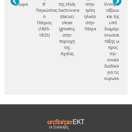
ιδίωμα
Β'
της ελιάς
στην
έννομων
Π
Παγκώστας
bactrocera
τρίτη
τάξεων
Ο
ο
(dacus)
ηλικία
και της
Ι
Πάτμιος
oleae
στην
υπό
(1805-
(gmelin),
Πάτρα
διαμόρφωση
Ε
1825)
στην
ενωσιακής
Π
περιοχή
τάξης ως
Θ
της
προς
Κ
Αχαΐας
την
ενιαία
διαδικασία
για τις
ευρωεκλογές