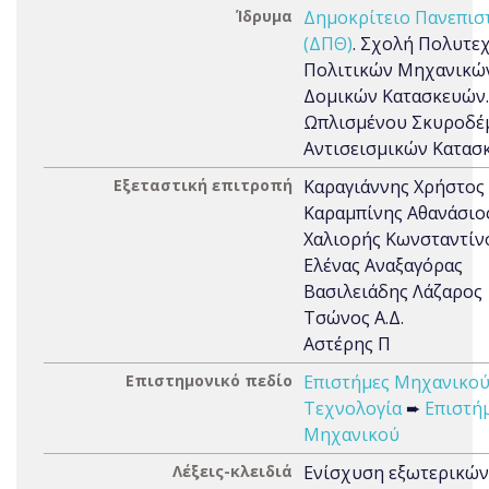
Ίδρυμα
Δημοκρίτειο Πανεπισ
(ΔΠΘ)
. Σχολή Πολυτε
Πολιτικών Μηχανικών
Δομικών Κατασκευών.
Ωπλισμένου Σκυροδέμ
Αντισεισμικών Κατασ
Εξεταστική επιτροπή
Καραγιάννης Χρήστος
Καραμπίνης Αθανάσιο
Χαλιορής Κωνσταντίν
Ελένας Αναξαγόρας
Βασιλειάδης Λάζαρος
Τσώνος Α.Δ.
Αστέρης Π
Επιστημονικό πεδίο
Επιστήμες Μηχανικού
Τεχνολογία
➨
Επιστή
Μηχανικού
Λέξεις-κλειδιά
Ενίσχυση εξωτερικώ