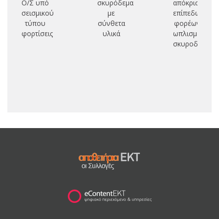
Ο/Σ υπό
σκυρόδεμα
απόκριση
ισ
σεισμικού
με
επίπεδων
ο
τύπου
σύνθετα
φορέων
(p
φορτίσεις
υλικά
ωπλισμένου
σκυροδέματο
βε
αν
σ