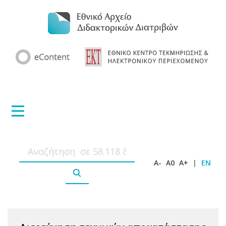
A-
A0
A+
|
EN