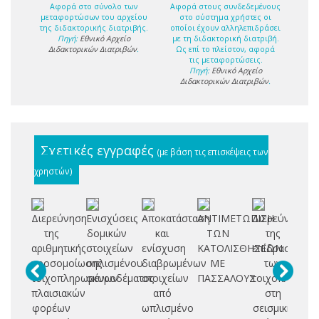
Αφορά στο σύνολο των
Αφορά στους συνδεδεμένους
μεταφορτώσων του αρχείου
στο σύστημα χρήστες οι
της διδακτορικής διατριβής.
οποίοι έχουν αλληλεπιδράσει
Πηγή:
Εθνικό Αρχείο
με τη διδακτορική διατριβή.
Διδακτορικών Διατριβών
.
Ως επί το πλείστον, αφορά
τις μεταφορτώσεις.
Πηγή:
Εθνικό Αρχείο
Διδακτορικών Διατριβών
.
Σχετικές εγγραφές
(με βάση τις επισκέψεις των
χρηστών)
Διερεύνηση
Ενισχύσεις
Αποκατάσταση
ΑΝΤΙΜΕΤΩΠΙΣΗ
Διερεύνηση
Εν
της
δομικών
και
ΤΩΝ
της
υ
αριθμητικής
στοιχείων
ενίσχυση
ΚΑΤΟΛΙΣΘΗΣΕΩΝ
επίδρασης
κ
προσομοίωσης
οπλισμένου
διαβρωμένων
ΜΕ
των
ο
τοιχοπληρωμένων
σκυροδέματος
στοιχείων
ΠΑΣΣΑΛΟΥΣ
τοιχοπληρώσ
σ
πλαισιακών
από
στη
φορέων
ωπλισμένο
σεισμική
αν