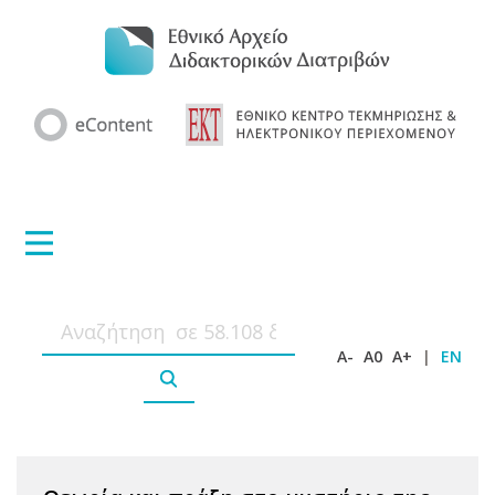
A-
A0
A+
|
EN