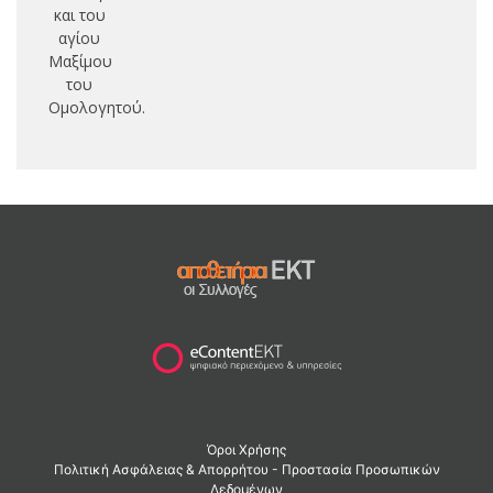
και του
αγίου
Μαξίμου
του
Ομολογητού.