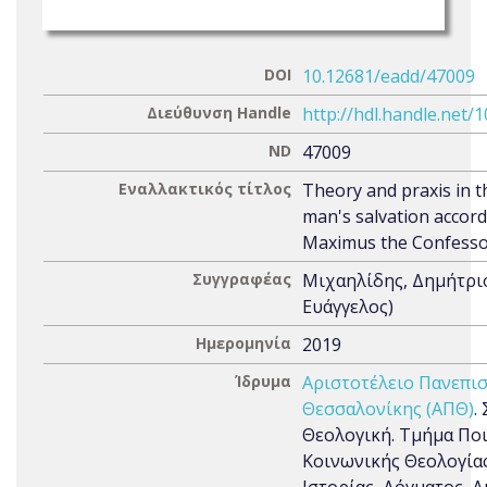
DOI
10.12681/eadd/47009
Διεύθυνση Handle
http://hdl.handle.net/
ND
47009
Εναλλακτικός τίτλος
Theory and praxis in t
man's salvation accord
Maximus the Confess
Συγγραφέας
Μιχαηλίδης, Δημήτρι
Ευάγγελος)
Ημερομηνία
2019
Ίδρυμα
Αριστοτέλειο Πανεπι
Θεσσαλονίκης (ΑΠΘ)
.
Θεολογική. Τμήμα Ποι
Κοινωνικής Θεολογίας