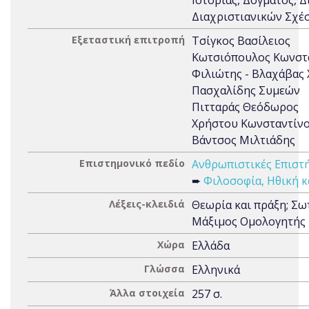
Ιστορίας, Δόγματος, 
Διαχριστιανικών Σχέ
Εξεταστική επιτροπή
Τσίγκος Βασίλειος
Κωτσιόπουλος Κωνστ
Φιλιώτης - Βλαχάβας
Πασχαλίδης Συμεών
Πιτταράς Θεόδωρος
Χρήστου Κωνσταντίν
Βάντσος Μιλτιάδης
Επιστημονικό πεδίο
Ανθρωπιστικές Επιστή
➨
Φιλοσοφία, Ηθική κ
Λέξεις-κλειδιά
Θεωρία και πράξη; Σωτ
Μάξιμος Ομολογητής
Χώρα
Ελλάδα
Γλώσσα
Ελληνικά
Άλλα στοιχεία
257 σ.