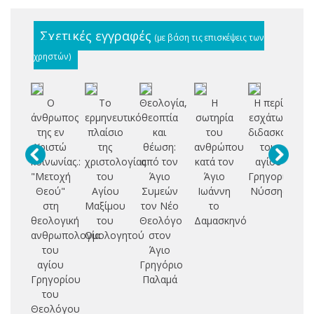
Σχετικές εγγραφές
(με βάση τις επισκέψεις των
χρηστών)
Ο
Το
Θεολογία,
Η
Η περί
Δη
άνθρωπος
ερμηνευτικό
θεοπτία
σωτηρία
εσχάτων
ι
της εν
πλαίσιο
και
του
διδασκαλία
έ
Χριστώ
της
θέωση:
ανθρώπου
του
κοινωνίας.:
χριστολογίας
από τον
κατά τον
αγίου
σ
"Μετοχή
του
Άγιο
Άγιο
Γρηγορίου
ο
Θεού"
Αγίου
Συμεών
Ιωάννη
Νύσσης
θε
στη
Μαξίμου
τον Νέο
το
ερ
θεολογική
του
Θεολόγο
Δαμασκηνό
α
ανθρωπολογία
Ομολογητού
στον
Γ
του
Άγιο
Φ
αγίου
Γρηγόριο
Γρηγορίου
Παλαμά
Ι
του
Ζη
Θεολόγου