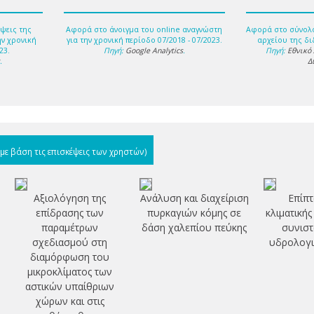
ψεις της
Αφορά στο άνοιγμα του online αναγνώστη
Αφορά στο σύνολ
ην χρονική
για την χρονική περίοδο 07/2018 - 07/2023.
αρχείου της δι
23.
Πηγή:
Google Analytics
.
Πηγή:
Εθνικό
s
.
Δ
(με βάση τις επισκέψεις των χρηστών)
Αξιολόγηση της
Ανάλυση και διαχείριση
Επίπτ
επίδρασης των
πυρκαγιών κόμης σε
κλιματικής
παραμέτρων
δάση χαλεπίου πεύκης
συνιστ
σχεδιασμού στη
υδρολογι
διαμόρφωση του
μικροκλίματος των
αστικών υπαίθριων
χώρων και στις