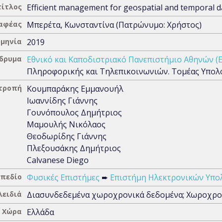
τίτλος
Efficient management for geospatial and temporal d
αφέας
Μπερέτα, Κωνσταντίνα (Πατρώνυμο: Χρήστος)
μηνία
2019
Ίδρυμα
Εθνικό και Καποδιστριακό Πανεπιστήμιο Αθηνών (
Πληροφορικής και Τηλεπικοινωνιών. Τομέας Υπολ
ιτροπή
Κουμπαράκης Εμμανουήλ
Ιωαννίδης Γιάννης
Γουνόπουλος Δημήτριος
Μαμουλής Νικόλαος
Θεοδωρίδης Γιάννης
Πλεξουσάκης Δημήτριος
Calvanese Diego
 πεδίο
Φυσικές Επιστήμες
➨
Επιστήμη Ηλεκτρονικών Υπο
λειδιά
Διασυνδεδεμένα χωροχρονικά δεδομένα; Χωροχρον
Χώρα
Ελλάδα