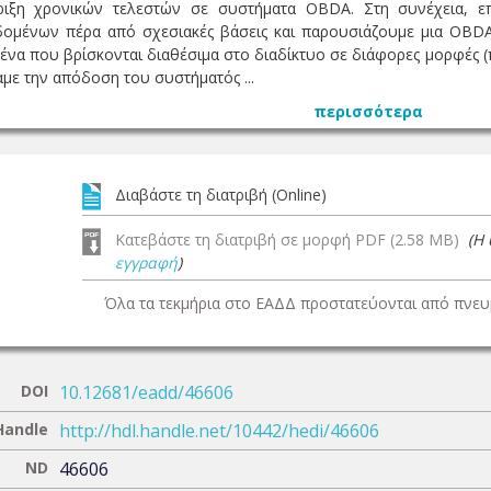
ριξη χρονικών τελεστών σε συστήματα OBDA. Στη συνέχεια, ε
ομένων πέρα από σχεσιακές βάσεις και παρουσιάζουμε μια OBDA
α που βρίσκονται διαθέσιμα στο διαδίκτυο σε διάφορες μορφές (π
με την απόδοση του συστήματός ...
περισσότερα
Διαβάστε τη διατριβή (Online)
Κατεβάστε τη διατριβή σε μορφή PDF (2.58 MB)
(Η
εγγραφή
)
Όλα τα τεκμήρια στο ΕΑΔΔ προστατεύονται από πνευμ
DOI
10.12681/eadd/46606
Handle
http://hdl.handle.net/10442/hedi/46606
ND
46606