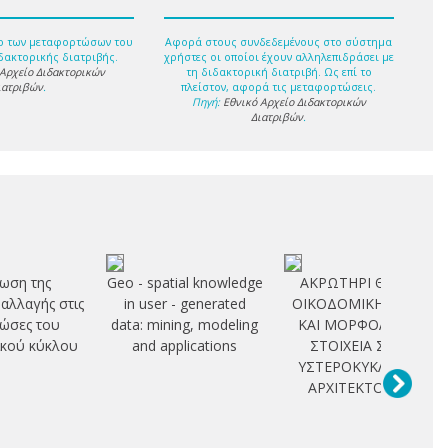
ο των μεταφορτώσων του
Αφορά στους συνδεδεμένους στο σύστημα
δακτορικής διατριβής.
χρήστες οι οποίοι έχουν αλληλεπιδράσει με
 Αρχείο Διδακτορικών
τη διδακτορική διατριβή. Ως επί το
ιατριβών
.
πλείστον, αφορά τις μεταφορτώσεις.
Πηγή:
Εθνικό Αρχείο Διδακτορικών
Διατριβών
.
ωση της
Geo - spatial knowledge
ΑΚΡΩΤΗΡΙ ΘΗΡΑΣ:
 αλλαγής στις
in user - generated
ΟΙΚΟΔΟΜΙΚΗ ΤΕΧΝΗ
ώσες του
data: mining, modeling
ΚΑΙ ΜΟΡΦΟΛΟΓΙΚΑ
κού κύκλου
and applications
ΣΤΟΙΧΕΙΑ ΣΤΗΝ
ΥΣΤΕΡΟΚΥΚΛΑΔΙΚΗ
ΑΡΧΙΤΕΚΤΟΝΙΚΗ