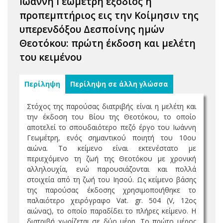
Ιωάννη Γεωμέτρη εξόδιος ή
προπεμπτήριος εις την Κοίμησιν της
υπερενδόξου Δεσποίνης ημών
Θεοτόκου: πρώτη έκδοση και μελέτη
του κειμένου
Περίληψη
Περίληψη σε άλλη γλώσσα
Στόχος της παρούσας διατριβής είναι η μελέτη και
την έκδοση του Βίου της Θεοτόκου, το οποίο
αποτελεί το σπουδαιότερο πεζό έργο του Ιωάννη
Γεωμέτρη, ενός σημαντικού ποιητή του 10ου
αιώνα. Το κείμενο είναι εκτενέστατο με
περιεχόμενο τη ζωή της Θεοτόκου με χρονική
αλληλουχία, ενώ παρουσιάζονται και πολλά
στοιχεία από τη ζωή του Ιησού. Ως κείμενο βάσης
της παρούσας έκδοσης χρησιμοποιήθηκε το
παλαιότερο χειρόγραφο Vat. gr. 504 (V, 12oς
αιώνας), το οποίο παραδίδει το πλήρες κείμενο. Η
διατριβή χωρίζεται σε δύο μέρη. Το πρώτο μέρος