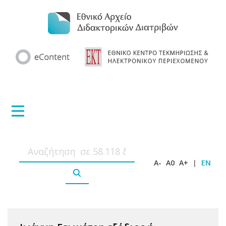
A-
A0
A+
|
EN