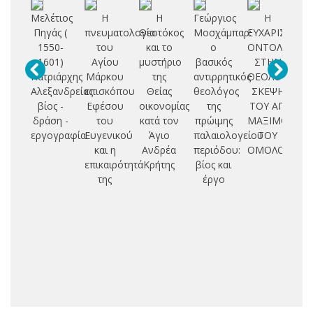
Μελέτιος
Η
Η
Γεώργιος
Η
Μ
Πηγάς (
πνευματολογία
Θεοτόκος
Μοσχάμπαρ:
ΕΥΧΑΡΙΣΤΙΑΚ
1550-
του
και το
ο
ΟΝΤΟΛΟΓΙΑ
κο
1601)
Αγίου
μυστήριο
βασικός
ΣΤΗΝ
κα
Πατριάρχης
Μάρκου
της
αντιρρητικός
ΘΕΟΛΟΓΙΚΗ
Πρ
Αλεξανδρείας:
επισκόπου
Θείας
θεολόγος
ΣΚΕΨΗ
π
βίος -
Εφέσου
οικονομίας
της
ΤΟΥ ΑΓ.
δράση -
του
κατά τον
πρώιμης
ΜΑΞΙΜΟΥ
εργογραφία
Ευγενικού
Άγιο
παλαιολογείου
ΤΟΥ
και η
Ανδρέα
περιόδου:
ΟΜΟΛΟΓΗΤΗ
επικαιρότητά
Κρήτης
βίος και
της
έργο