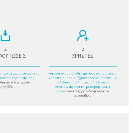
2
2
ΦΟΡΤΩΣΕΙΣ
ΧΡΗΣΤΕΣ
ο των μεταφορτώσων του
Αφορά στους συνδεδεμένους στο σύστημα
δακτορικής διατριβής.
χρήστες οι οποίοι έχουν αλληλεπιδράσει με
 Αρχείο Διδακτορικών
τη διδακτορική διατριβή. Ως επί το
ιατριβών
.
πλείστον, αφορά τις μεταφορτώσεις.
Πηγή:
Εθνικό Αρχείο Διδακτορικών
Διατριβών
.