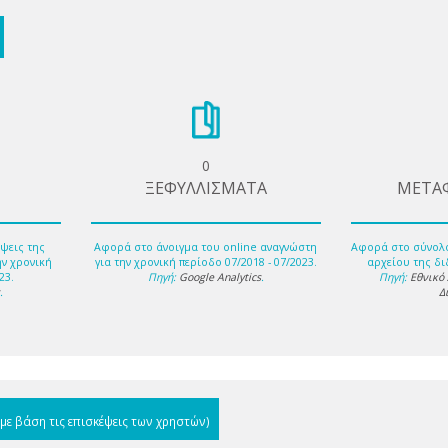
0
ΞΕΦΥΛΛΙΣΜΑΤΑ
ΜΕΤΑ
ψεις της
Αφορά στο άνοιγμα του online αναγνώστη
Αφορά στο σύνολ
ην χρονική
για την χρονική περίοδο 07/2018 - 07/2023.
αρχείου της δι
23.
Πηγή:
Google Analytics
.
Πηγή:
Εθνικό
s
.
Δ
(με βάση τις επισκέψεις των χρηστών)