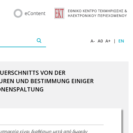
A-
A0
A+
|
EN
UERSCHNITTS VON DER
REN UND BESTIMMUNG EINIGER
ONENSPALTUNG
 υπηρεσία είναι διαθέσιμη μετά από δωρεάν