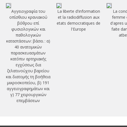
Αγγειογραφία του
La liberte d'information
La cond
οπίσθιου κρανιακού
et la radiodiffusion aux
femme e
βόθρου επί
etats democratiques de
d'apres 
φυσιολογικών και
l'Europe
faite da
παθολογικών
atbe
καταστάσεων: βάσει : α)
40 ανατομικών
παρασκευασμάτων
κατόπιν αρτηριακής
εγχύσεως δια
ζελατινούχου βαρείου
και διατομής τη βοήθεια
μικροσκοπείου, β) 191
αγγειογραφημάτων και
γ) 77 χειρουργικών
επεμβάσεων