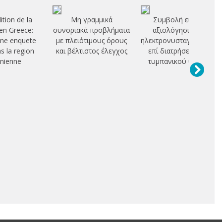
ition de la
Μη γραμμικά
Συμβολή εις την
n Greece:
συνοριακά προβλήματα
αξιολόγησιν του
une enquete
με πλειότιμους όρους
ηλεκτρονυσταγμογραφή
ns la region
και βέλτιστος έλεγχος
επί διατρήσεως του
nienne
τυμπανικού υμένος