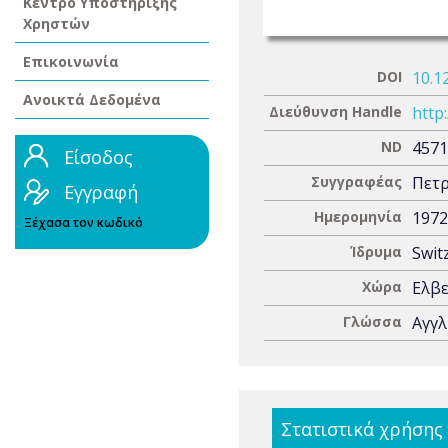
Κέντρο Υποστήριξης
Χρηστών
Επικοινωνία
DOI
10.1
Ανοικτά Δεδομένα
Διεύθυνση Handle
http
ND
4571
Είσοδος
Συγγραφέας
Πετρ
Εγγραφή
Ημερομηνία
1972
Ξέχασα τον κωδικό
Ίδρυμα
Swit
Χώρα
Ελβε
Γλώσσα
Αγγλ
Στατιστικά χρήσης