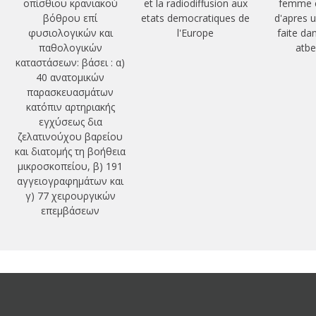
οπίσθιου κρανιακού
et la radiodiffusion aux
femme e
βόθρου επί
etats democratiques de
d'apres 
φυσιολογικών και
l'Europe
faite da
παθολογικών
atbe
καταστάσεων: βάσει : α)
40 ανατομικών
παρασκευασμάτων
κατόπιν αρτηριακής
εγχύσεως δια
ζελατινούχου βαρείου
και διατομής τη βοήθεια
μικροσκοπείου, β) 191
αγγειογραφημάτων και
γ) 77 χειρουργικών
επεμβάσεων