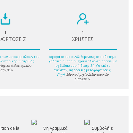
1
1
ΦΟΡΤΩΣΕΙΣ
ΧΡΗΣΤΕΣ
ο των μεταφορτώσων του
Αφορά στους συνδεδεμένους στο σύστημα
δακτορικής διατριβής.
χρήστες οι οποίοι έχουν αλληλεπιδράσει με
 Αρχείο Διδακτορικών
τη διδακτορική διατριβή. Ως επί το
ιατριβών
.
πλείστον, αφορά τις μεταφορτώσεις.
Πηγή:
Εθνικό Αρχείο Διδακτορικών
Διατριβών
.
ition de la
Μη γραμμικά
Συμβολή εις την