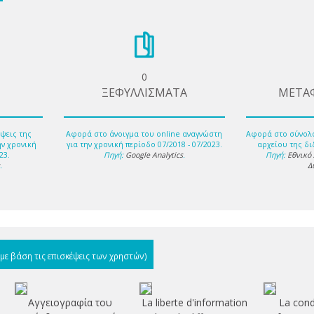
0
ΞΕΦΥΛΛΙΣΜΑΤΑ
ΜΕΤΑ
ψεις της
Αφορά στο άνοιγμα του online αναγνώστη
Αφορά στο σύνολ
ην χρονική
για την χρονική περίοδο 07/2018 - 07/2023.
αρχείου της δι
23.
Πηγή:
Google Analytics
.
Πηγή:
Εθνικό
s
.
Δ
(με βάση τις επισκέψεις των χρηστών)
Αγγειογραφία του
La liberte d'information
La cond