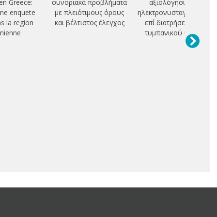
n Greece:
συνοριακά προβλήματα
αξιολόγησιν του
une enquete
με πλειότιμους όρους
ηλεκτρονυσταγμογραφή
ns la region
και βέλτιστος έλεγχος
επί διατρήσεως του
nienne
τυμπανικού υμένος