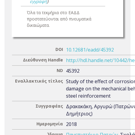
εγγραφή
)
Όλα τα τεκμήρια στο ΕΑΔΔ
προστατεύονται από πνευματικά
δικαιώματα.
DOI
10.12681/eadd/45392
Διεύθυνση Handle
http://hdl.handle.net/10442/h
ND
45392
Εναλλακτικός τίτλος
Study of the effect of corrosio
damage on the mechanical beh
steel reinforcement
Συγγραφέας
Δρακακάκη, Αργυρώ (Πατρών
Δημήτριος)
Ημερομηνία
2018
Ίδρυμα
Πανεπιστήμιο Πατρών
. Σχολή