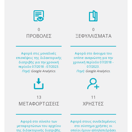
0
0
ΠΡΟΒΟΛΕΣ
ΞΕΦΥΛΛΙΣΜΑΤΑ
Αφορά στις μοναδικές
Αφορά στο άνοιγμα του
επισκέψεις της διδακτορικής
online αναγνώστη για την
διατριβής για την χρονική
χρονική περίοδο 07/2018 -
περίοδο 07/2018 - 07/2023.
07/2023.
Πηγή:
Google Analytics
.
Πηγή:
Google Analytics
.
13
11
ΜΕΤΑΦΟΡΤΩΣΕΙΣ
ΧΡΗΣΤΕΣ
Αφορά στο σύνολο των
Αφορά στους συνδεδεμένους
μεταφορτώσων του αρχείου
στο σύστημα χρήστες οι
της διδακτορικής διατριβής.
οποίοι έχουν αλληλεπιδράσει