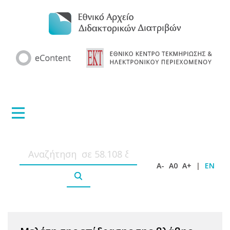
A-
A0
A+
|
EN