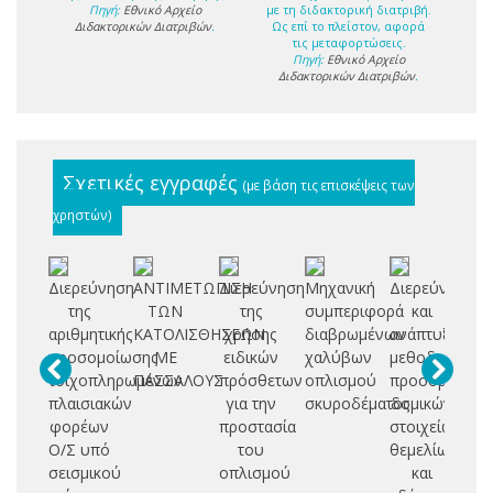
Πηγή:
Εθνικό Αρχείο
με τη διδακτορική διατριβή.
Διδακτορικών Διατριβών
.
Ως επί το πλείστον, αφορά
τις μεταφορτώσεις.
Πηγή:
Εθνικό Αρχείο
Διδακτορικών Διατριβών
.
Σχετικές εγγραφές
(με βάση τις επισκέψεις των
χρηστών)
Διερεύνηση
ΑΝΤΙΜΕΤΩΠΙΣΗ
Διερεύνηση
Μηχανική
Διερεύνηση
Πρ
της
ΤΩΝ
της
συμπεριφορά
και
αριθμητικής
ΚΑΤΟΛΙΣΘΗΣΕΩΝ
χρήσης
διαβρωμένων
ανάπτυξη
χ
προσομοίωσης
ΜΕ
ειδικών
χαλύβων
μεθοδολογιώ
ο
τοιχοπληρωμένων
ΠΑΣΣΑΛΟΥΣ
πρόσθετων
οπλισμού
προσομοίωση
σ
πλαισιακών
για την
σκυροδέματος
δομικών
α
φορέων
προστασία
στοιχείων
ατ
Ο/Σ υπό
του
θεμελίωσης
δ
σεισμικού
οπλισμού
και